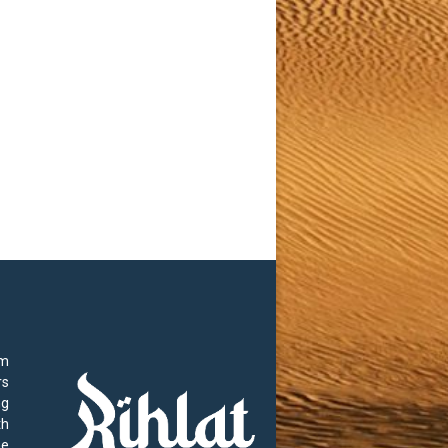
rm
rs
ng
th
he