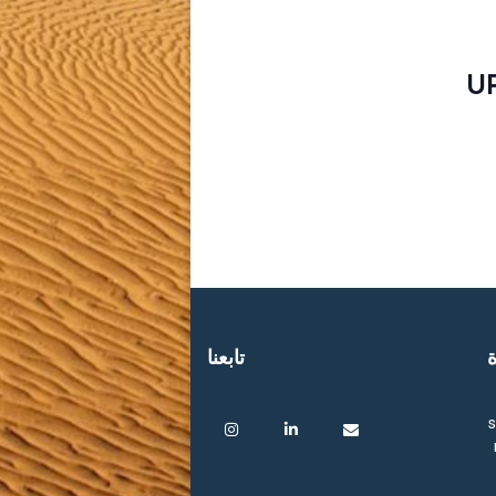
U
ة
تابعنا
s