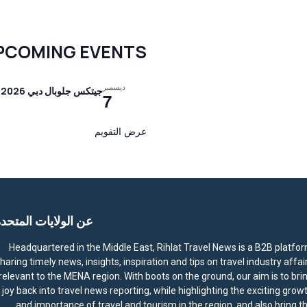
PCOMING EVENTS
ديسمبر
جيتكس جلوبال دبي 2026
7
عرض التقويم
عن الولايات المتحد
Headquartered in the Middle East, Rihlat Travel News is a B2B platfo
haring timely news, insights, inspiration and tips on travel industry affai
relevant to the MENA region. With boots on the ground, our aim is to bri
joy back into travel news reporting, while highlighting the exciting grow
and importance of travel and tourism in the region, and also bring t