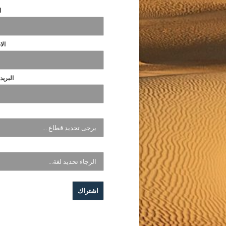
ا
الا
البريد