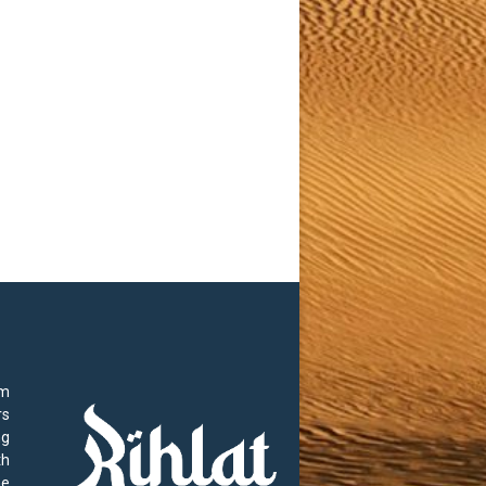
rm
rs
ng
th
he