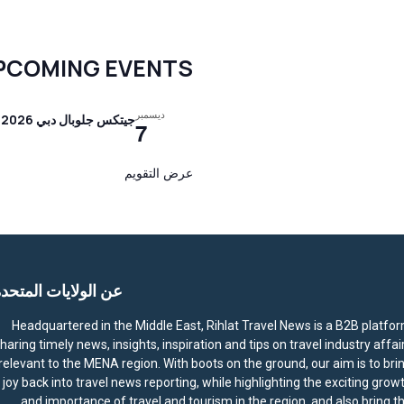
PCOMING EVENTS
ديسمبر
جيتكس جلوبال دبي 2026
7
عرض التقويم
عن الولايات المتحد
Headquartered in the Middle East, Rihlat Travel News is a B2B platfo
haring timely news, insights, inspiration and tips on travel industry affai
relevant to the MENA region. With boots on the ground, our aim is to bri
joy back into travel news reporting, while highlighting the exciting grow
and importance of travel and tourism in the region, and also bring t