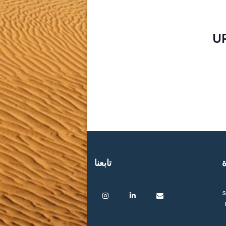
U
ة
تابعنا
s