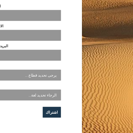
ا
الا
البريد