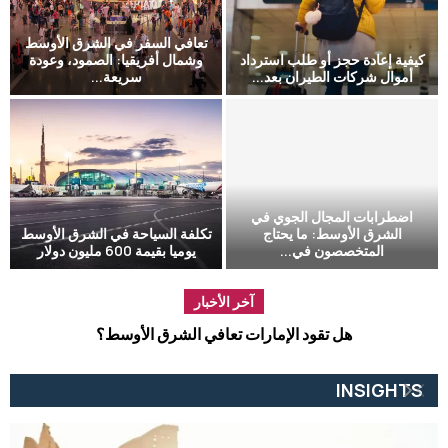
تعافي السفر في الشرق الأوسط
كيفية إعادة حجز أو طلب استرداد
وشمال أفريقيا: الصمود، وعودة
أموال شركات الطيران بعد...
سريعة...
اضطرابات المجال الجوي في
الشرق الأوسط: ما يحتاج
تكلفة السياحة في الشرق الأوسط
أ
المتخصصون في...
يوميا بقيمة 600 مليون دولار
آخر الأخبار
أول محطة تاكسي جوي في دبي تحدد مستقبل التنقل الحضري
الت
INSIGHTS