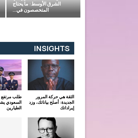
أكوارابيا مدينة القدية ستصدر
 درهم في دبي
ضجة في 23 أبريل 2026
إمارات تعافي الشرق الأوسط؟
INSIGHTS
الثقة هي حركة المرور
طلب مرتفع ج
الجديدة: أصلح بياناتك، وزد
السعودي يش
إيراداتك
الطيارين