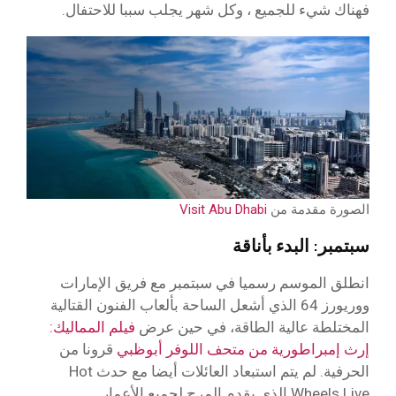
فهناك شيء للجميع ، وكل شهر يجلب سببا للاحتفال.
الصورة مقدمة من
Visit Abu Dhabi
سبتمبر: البدء بأناقة
انطلق الموسم رسميا في سبتمبر مع فريق الإمارات
ووريورز 64 الذي أشعل الساحة بألعاب الفنون القتالية
المختلطة عالية الطاقة، في حين عرض
فيلم المماليك:
إرث إمبراطورية من متحف اللوفر أبوظبي
قرونا من
الحرفية. لم يتم استبعاد العائلات أيضا مع حدث Hot
Wheels Live الذي يقدم المرح لجميع الأعمار.