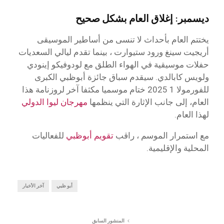
ديسمبر: إغلاق العام بشكل صحيح
يختتم العام بأحداث لا تنسى من أساطير الموسيقى
أريجيت سينغ ورود ستيوارت ، بينما تقدم ليالي السعديات
حفلات موسيقية في الهواء الطلق مع لودوفيكو إينودي
ولويس كابالدي. سيقدم سباق جائزة أبوظبي الكبرى
للفورمولا 1 2025 ختام موسميا مكثفا آخر لروزنامة هذا
العام، إلى جانب الإثارة التي ينظمها
مهرجان ليوا الدولي
لهذا العام.
مع استمرار الموسم ، راقب
تقويم أبوظبي
للفعاليات
المحلية والإقليمية.
أبو ظبي
آخر الأخبار
المنشور السابق