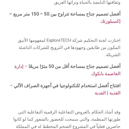
وثقافتها النابضة بالحياة وتراثها العريق.
أفضل تصميم جناح بمساحة تتراوح بين 50 – 150 متر مربع –
إكسبلورتك
اختارت لجنة التحكيم شركة ExploreTECH لمفهومها الأنيق
المكون من طابقين وجهودها في الترويج للشركات الناشئة
الشريكة.
أفضل تصميم جناح بمساحة أقل من 50 مترًا مربعًا
–
إدارة
العاصمة بانكوك
افتتاح أفضل استخدام للتكنولوجيا في أجهزة الصراف الآلي
–
القدية | القدية
وقد أشاد الحكام بالعروض التفاعلية الرقمية التفاعلية التي
طورتها المنظمة، والتي سمحت للحضور بالشعور كما لو كانوا
حاضرين فعلياً في المشروع الضخم المخطط له في المملكة