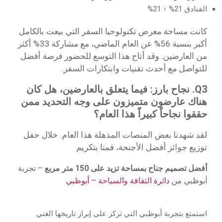
الفنادق 21% ↑ 21%
كانت مساحة معرض تكنولوجيا السفر التي بيعت بالكامل
أكبر بنسبة 56% عن العام الماضي، مع مشاركة 33% أكثر
من العارضين. وقد أتاح هذا التوسع للحضور فرصة أفضل
للتواصل مع أحدث تقنيات وابتكارات السفر.
Q3. نجاح بارز: فيما يتعلق بالعارضين، هل كان
هناك عارضون متميزون على وجه التحديد ممن
حققوا نجاحاً كبيراً هذا العام؟
لقد شهدنا بعض المنصات المذهلة هذا العام. خلال حفل
توزيع جوائز أفضل الأجنحة، قمنا بتكريم
أفضل تصميم جناح بمساحة تزيد على 150 متر مربع
– تجربة
أبوظبي من
دائرة الثقافة والسياحة – أبوظبي
استمتع بتجربة أبوظبي التي تركز على إبراز تاريخها الغني