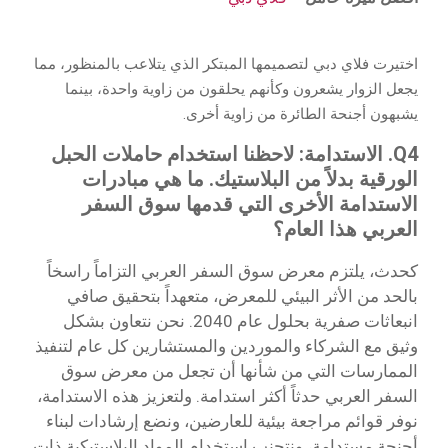
اختيرت فلاي دبي لتصميمها المبتكر الذي يتلاعب بالمنظور، مما
يجعل الزوار يشعرون وكأنهم يحلقون من زاوية واحدة، بينما
يشبهون أجنحة الطائرة من زاوية أخرى.
Q4. الاستدامة: لاحظنا استخدام حاملات الحبل
الورقية بدلاً من البلاستيك. ما هي مبادرات
الاستدامة الأخرى التي قدمها سوق السفر
العربي هذا العام؟
كحدث، يلتزم معرض سوق السفر العربي التزاماً راسخاً
بالحد من الأثر البيئي للمعرض، متعهداً بتحقيق صافي
انبعاثات صفرية بحلول عام 2040. نحن نتعاون بشكل
وثيق مع الشركاء والموردين والمستشارين كل عام لتنفيذ
الممارسات التي من شأنها أن تجعل من معرض سوق
السفر العربي حدثاً أكثر استدامة. ولتعزيز هذه الاستدامة،
نوفر قوائم مراجعة بيئية للعارضين، ونضع إرشادات لبناء
أجنحة مستدامة، ونتجنب استخدام المواد البلاستيكية ذات