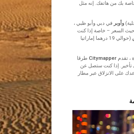
اصة بك من هاتفك. إنه مثل
حلية)
وأوبر
في دبي وأبو ظبي ،
 حيث السعر – خاصة إذا كنت
(حوالي 19 درهما إماراتيا
 ، تقدم
Citymapper
طرقا
ي تأخير. إذا كنت ستصل عن
ك على الانزلاق عبر مطار
ة