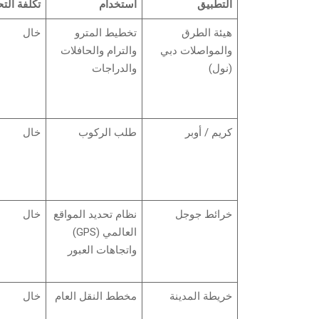
التطبيق
استخدام
تكلفة الت
هيئة الطرق
تخطيط المترو
خال
والمواصلات دبي
والترام والحافلات
(نول)
والدراجات
كريم / أوبر
طلب الركوب
خال
خرائط جوجل
نظام تحديد المواقع
خال
العالمي (GPS)
واتجاهات العبور
خريطة المدينة
مخطط النقل العام
خال