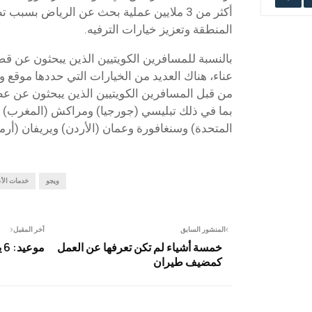
أكثر من 3 ملايين عملية بحث عن الرياض بسب
المنطقة وتعزيز خيارات الترفيه.
بالنسبة للمسافرين الكويتيين الذين يبحثون عن ق
عناء، هناك العديد من الخيارات التي حددها موقع ويجو
من قبل المسافرين الكويتيين الذين يبحثون عن عط
بما في ذلك تبليسي (جورجيا) ومراكش (المغرب) ود
المتحدة) وسنغافورة وعمان (الأردن) ويريفان (أرمين
ويجو
خدمات الأ
المنشور السابق
آخر المقبل
خمسة أشياء لم تكن تعرفها عن العمل
موعيد: 6 يونيو
كمضيف طيران