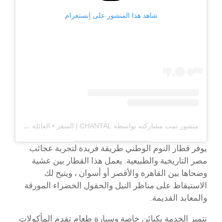
شاهد هذا المنشور على إنستغرام
منشور تمت مشاركته بواسطة CHANTAL | السفر • العائلة (@MYLIFEINCOLORES)
يوفر قطار النوم الوطني طريقة فريدة لتجربة عجائب
مصر التاريخية والطبيعية. يعمل هذا القطار بين عشية
وضحاها بين القاهرة والأقصر أو أسوان ، ويتيح لك
الاستيقاظ على مناظر النيل والحقول الخضراء المورقة
والمعابد القديمة.
تتميز الخدمة بكبائن خاصة وسيارة طعام تقدم المأكولات