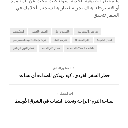
والمناظر الطبيعية الخلابة. سواء كنت تبحث عن المغامرة
أو الاسترخاء, هناك تجربة قطار هنا ستجعل أحلامك في
السفر تتحقق.
توروس إكسبريس
بالم مونوريل
السفر بالقطار
استكشف
قطار الحوطة
حلم الصحراء
حارس النيل
جولدن إيجل دانوب اكسبريس
هافليت للسكك الحديدية
قطار خام الحديد
قطار النوم الوطني
المنشور السابق
خطر السفر الفردي: كيف يمكن للصناعة أن تساعد
آخر المقبل
سياحة النوم: الراحة وتجديد الشباب في الشرق الأوسط