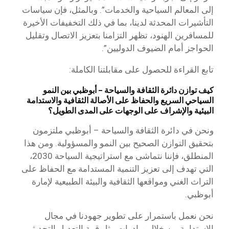
إلى المعالم السياحية والخدمات”. وبالمثل، فإن سياسات
التأشيرات المحدثة لدينا، بما في ذلك التخفيفات الأخيرة
للمسافرين الهنود، تظهر التزامنا بتعزيز الاتصال وتقليل
الحواجز أمام الضيوف الدوليين”.
تابع القراءة للحصول على مقابلتنا الكاملة:
كيف توازن دائرة الثقافة والسياحة – أبوظبي بين النمو
السياحي السريع والحفاظ على الأصالة الثقافية والاستدامة
البيئية والإشراف على الوجهات على المدى الطويل؟
ونحن في دائرة الثقافة والسياحة – أبوظبي ملتزمون
بتحقيق التوازن الصحيح بين النمو والمسؤولية. ومن هذا
المنطلق، فإننا نتماشى مع استراتيجية السياحة 2030،
التي تهدف إلى تعزيز التنمية المستدامة مع الحفاظ على
التراث الغني ومواقعها الثقافية والبيئة الطبيعية لإمارة
أبوظبي.
نحن نعمل باستمرار على تطوير جهودنا في مجال
الاستدامة من خلال مبادرات مثل قمة التعديل التحديثي ،