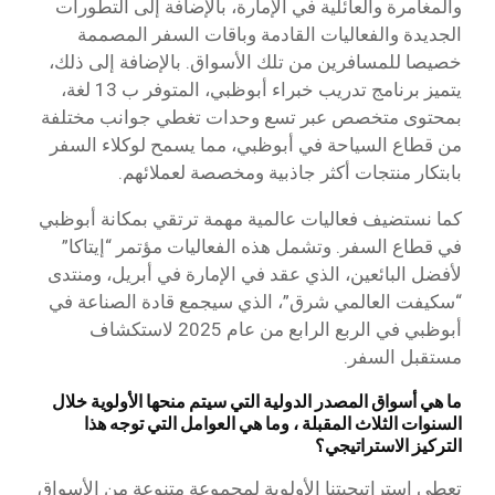
والمغامرة والعائلية في الإمارة، بالإضافة إلى التطورات
الجديدة والفعاليات القادمة وباقات السفر المصممة
خصيصا للمسافرين من تلك الأسواق. بالإضافة إلى ذلك،
يتميز برنامج تدريب خبراء أبوظبي، المتوفر ب 13 لغة،
بمحتوى متخصص عبر تسع وحدات تغطي جوانب مختلفة
من قطاع السياحة في أبوظبي، مما يسمح لوكلاء السفر
بابتكار منتجات أكثر جاذبية ومخصصة لعملائهم.
كما نستضيف فعاليات عالمية مهمة ترتقي بمكانة أبوظبي
في قطاع السفر. وتشمل هذه الفعاليات مؤتمر “إيتاكا”
لأفضل البائعين، الذي عقد في الإمارة في أبريل، ومنتدى
“سكيفت العالمي شرق”، الذي سيجمع قادة الصناعة في
أبوظبي في الربع الرابع من عام 2025 لاستكشاف
مستقبل السفر.
ما هي أسواق المصدر الدولية التي سيتم منحها الأولوية خلال
السنوات الثلاث المقبلة ، وما هي العوامل التي توجه هذا
التركيز الاستراتيجي؟
تعطي استراتيجيتنا الأولوية لمجموعة متنوعة من الأسواق