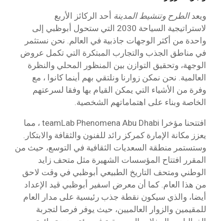
ويعد
الطرح وتنشيط المدينة
أحد الركائز الأربع
لاستراتيجية السياحة 2030 التي ستحول أبوظبي إلى
واحدة من أكثر الوجهات جاذبية في العالم. نحن نستثمر
في مناطق الجذب والتجارب المبتكرة التي تكمل عروض
الوجهة، وتحقيق التوازن بين المنظور المحلي والنظرة
العالمية. نحن نمكن زوارنا ونلتقي بهم أينما كانوا ، مع
وفرة من الأشياء التي يمكن القيام بها وفقا لسرعتهم
الخاصة وبناء على اهتماماتهم الشخصية.
افتتحنا مؤخرا teamLab Phenomena Abu Dhabi ، مما
يعزز مكانة الإمارة كمركز رائد للفنون والثقافة والابتكار.
وستستمر منطقة السعديات الثقافية في التوسع، حيث من
المقرر افتتاح المؤسسات الشهيرة مثل متحف زايد
الوطني ومتحف التاريخ الطبيعي أبوظبي في وقت لاحق
من هذا العام. كما أن معرض اسفير أبوظبي قيد الإعداد
أيضا، والذي سيكون نقطة جذب رئيسية على مدار العام
للمقيمين والزوار العالميين، حيث يوفر فرصا لتجربة