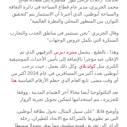
محمد الجزيري، مدير عام قطاع السياحة في دائرة الثقافة
والسياحة أبوظبي، الذي أخبرنا أن الاستثمار يتم “لتحقيق
التوازن بين المنظور المحلي والنظرة العالمية”.
وقال الجزيري: “نحن نستثمر في مناطق الجذب والتجارب
المبتكرة التي تكمل عروض الوجهات”.
وهذا ، بالطبع ، يشمل
منتزه ديزني
الترفيهي الذي تم
الإعلان عنه مؤخرا بالإضافة إلى تأمين الأحداث الموسيقية
الكبرى مثل
كولدبلاي
. وكل ذلك يعمل ، حيث ترحب
أبوظبي بعدد أكبر من المسافرين في عام 2024 أكثر من
أي وقت مضى. تابع العام الذي حطم الأرقام القياسية
هنا
.
تعد التكنولوجيا أيضا مجالا آخر لاهتمام المدينة ، ووفقا
للجزيرة ، يتم استخدامها لتمكين تحويل تجربة الزوار.
وأوضح قائلا: “على سبيل المثال، تحول بطاقة أبوظبي،
التي تم تطويرها بالشراكة مع الاتحاد للطيران، رحلة
الزائر إلى تجربة رقمية سلسة، مما يوفر وصولا مبسطا