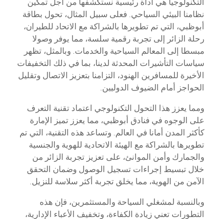
التكنولوجيا هي أداة رئيسية نستكشفها من أجل تمكين
نظامنا البيئي السياحي. فعلى سبيل المثال، تحول بطاقة
أبوظبي، التي تم تطويرها بالشراكة مع الاتحاد للطيران،
رحلة الزائر إلى تجربة رقمية سلسة، مما يوفر وصولا
مبسطا إلى المعالم السياحية والخدمات. وبالمثل، تظهر
سياسات التأشيرات المحدثة لدينا، بما في ذلك التخفيفات
الأخيرة للمسافرين الهنود، التزامنا بتعزيز الاتصال وتقليل
الحواجز أمام الضيوف الدوليين.
ومما يعزز هذا التحول التكنولوجي اعتماد تقنية التعرف
على الوجوه في فنادق أبوظبي، مما يعزز تميز الإمارة
كأكثر المدن أمانا في العالم. وتساعد هذه التقنية، التي تم
تطويرها بالشراكة مع الهيئة الاتحادية للهوية والجنسية
والجمارك وأمن الموانئ، على تعزيز تجربة الزائر من
خلال تبسيط إجراءات تسجيل الوصول وضمان التحقق
الآمن من الهوية، مما يخلق تجربة أكثر سلاسة للنزيل.
وبالنسبة لمشغلي السياحة والمستثمرين، فإن هذه
التطورات تعني زيادة الكفاءة، وتخفيف الأعباء الإدارية،