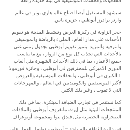
الفعاليات والحفلات الموسيقية في بيئة جديدة رائعة.
سيشهد المستقبل أيضا افتتاح عالم هاري بوتر في عالم
وارنر براذرز أبوظبي ، جزيرة ياس.
حجر الزاوية في ركيزة العرض وتنشيط المدينة هو تقويم
الأحداث على مدار العام ، المليء بالرياضة والموسيقى
والترفيه والمزيد. يتميز تقويم أبوظبي بجدول زمني غني
بالأحداث التي تجذب كل نوع من الزوار ، مع ما يناسب
جميع الأعمار ، بما في ذلك الأحداث الشهيرة مثل ألعاب
الدوري الاميركي للمحترفين في أبوظبي ، وجائزة فورمولا
1 الكبرى في أبوظبي ، والحفلات الموسيقية والعروض
لأكبر الموسيقيين والكوميديين في العالم ، والمهرجانات
التي لا تفوت ، وغير ذلك الكثير.
كما نستثمر في تجارب الضيافة المبتكرة، بما في ذلك
المنتجعات البيئية مثل إيرث مانغروف أبوظبي والملاذات
الصحراوية الحصرية مثل فندق ليوا ومجموعة أوتوغراف.
في دائرة الثقافة والسياحة – أبوظبي، نواصل العمل على