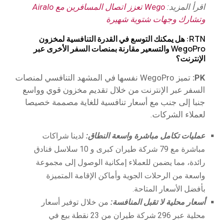
اقرأ المزيد:
Wego تعزز اتصال المسافرين مع Airalo
وتشارك وجهات شتوية شهيرة
RTN: هل يمكنك التوسع في القدرة التنافسية لمخزون
WegoPro والتسعير مقارنة بمنصات السفر الأخرى عبر
الإنترنت؟
PK:
تميز WegoPro نفسها في المشهد التنافسي لمنصات
السفر عبر الإنترنت من خلال تقديم مخزون قوي وواسع
جنبا إلى جنب مع أسعار تنافسية للغاية مصممة خصيصا
لعملاء الشركات.
عمليات تكامل مباشرة واسعة النطاق:
لدينا شراكات
مباشرة مع 79 شركة طيران كبرى و 10 سلاسل فنادق
رائدة، مما يضمن للعملاء إمكانية الوصول إلى مجموعة
واسعة من الرحلات الجوية وأماكن الإقامة المتميزة
بأفضل الأسعار المتاحة.
أسعار محلية لا تقبل المنافسة:
من خلال توفير أسعار
محلية عبر 296 شركة طيران من 23 نقطة بيع في