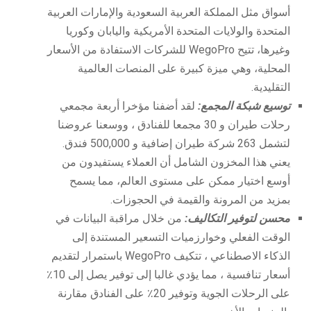
أسواق مثل المملكة العربية السعودية والإمارات العربية
المتحدة والولايات المتحدة الأمريكية واليابان وكوريا
وغيرها، تتيح WegoPro للشركات الاستفادة من الأسعار
المحلية، وهي ميزة كبيرة على المنصات العالمية
التقليدية.
توسيع شبكة المجمع:
لقد أضفنا مؤخرا أربعة مجمعي
رحلات طيران و 30 مجمعا للفنادق ، ووسعنا عروضنا
لتشمل 263 شركة طيران إضافية و 500,000 فندق.
يعني هذا المخزون الشامل أن العملاء يستفيدون من
أوسع اختيار ممكن على مستوى العالم، مما يسمح
بمزيد من المرونة والقيمة في الحجوزات.
محسن لتوفير التكاليف:
من خلال مراقبة البيانات في
الوقت الفعلي وخوارزميات التسعير المستندة إلى
الذكاء الاصطناعي ، تتكيف WegoPro باستمرار لتقديم
أسعار تنافسية ، مما يؤدي غالبا إلى توفير يصل إلى 10٪
على الرحلات الجوية وتوفير 20٪ على الفنادق مقارنة