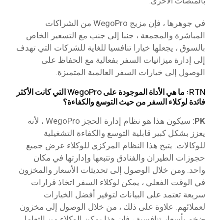
بالمنصات الأخرى.
في جوهرها ، فإن مزيج WegoPro من الشراكات
المباشرة والمجمعة ، جنبا إلى جنب مع التسعير الخاص
بالسوق ، يجعلها خيارا تنافسيا للغاية للشركات التي تهدف
إلى إدارة ميزانيات السفر بفعالية مع الحفاظ على
الوصول إلى خيارات السفر العالمية المتميزة.
RTN: ما هي الأداة الموجودة على WegoPro التي كانت الأكثر
فائدة لوكلاء السفر من حيث التوسع والكفاءة؟
PK:
سيكون هذا هو نظام إدارة الحجز WegoPro ، لأنه
يعزز بشكل كبير قابلية التوسع والكفاءة التشغيلية
للوكالات. يتيح هذا النظام المركزي للوكلاء عرض جميع
حجوزات الطيران والفنادق وتتبعها وإدارتها في مكان
واحد. ومن خلال الوصول إلى تحديثات الأسعار والمخزون
في الوقت الفعلي ، يمكن لوكلاء السفر اتخاذ قرارات
سريعة تعتمد على البيانات لتوفير أفضل الخيارات
لعملائهم. علاوة على ذلك ، من خلال الوصول إلى مخزون
ضخم بأسعار تنافسية ، فإن هذا يمكن الوكلاء من التعامل