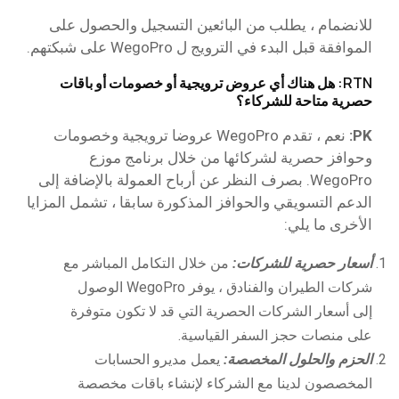
للانضمام ، يطلب من البائعين التسجيل والحصول على
الموافقة قبل البدء في الترويج ل WegoPro على شبكتهم.
RTN: هل هناك أي عروض ترويجية أو خصومات أو باقات
حصرية متاحة للشركاء؟
PK:
نعم ، تقدم WegoPro عروضا ترويجية وخصومات
وحوافز حصرية لشركائها من خلال برنامج موزع
WegoPro. بصرف النظر عن أرباح العمولة بالإضافة إلى
الدعم التسويقي والحوافز المذكورة سابقا ، تشمل المزايا
الأخرى ما يلي:
أسعار حصرية للشركات:
من خلال التكامل المباشر مع
شركات الطيران والفنادق ، يوفر WegoPro الوصول
إلى أسعار الشركات الحصرية التي قد لا تكون متوفرة
على منصات حجز السفر القياسية.
الحزم والحلول المخصصة:
يعمل مديرو الحسابات
المخصصون لدينا مع الشركاء لإنشاء باقات مخصصة