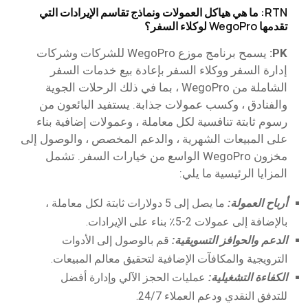
RTN: ما هي هياكل العمولات ونماذج تقاسم الإيرادات التي
تقدمها WegoPro لوكلاء السفر؟
PK:
يسمح برنامج موزع WegoPro للشركات وشركات
إدارة السفر ووكلاء السفر بإعادة بيع خدمات السفر
الشاملة من WegoPro ، بما في ذلك الرحلات الجوية
والفنادق ، وكسب عمولات جذابة. يستفيد البائعون من
رسوم ثابتة تنافسية لكل معاملة ، وعمولات إضافية بناء
على المبيعات الشهرية ، والدعم المخصص ، والوصول إلى
مخزون WegoPro الواسع من خيارات السفر. تشمل
المزايا الرئيسية ما يلي:
أرباح العمولة:
ما يصل إلى 5 دولارات ثابتة لكل معاملة ،
بالإضافة إلى عمولات 2-5٪ بناء على الإيرادات.
الدعم والحوافز التسويقية:
قم بالوصول إلى الأدوات
الترويجية والمكافآت الإضافية لتحقيق معالم المبيعات.
الكفاءة التشغيلية:
عمليات الحجز الآلي وإدارة أفضل
للتدفق النقدي ودعم العملاء 24/7.