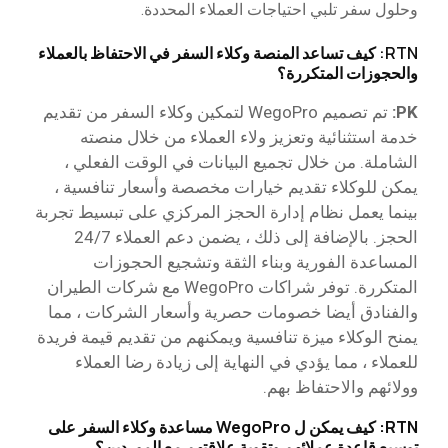
وحلول سفر تلبي احتياجات العملاء المحددة.
RTN: كيف تساعد المنصة وكلاء السفر في الاحتفاظ بالعملاء
والحجوزات المتكررة؟
PK:
تم تصميم WegoPro لتمكين وكلاء السفر من تقديم
خدمة استثنائية وتعزيز ولاء العملاء من خلال منصته
الشاملة. من خلال تجميع البيانات في الوقت الفعلي ،
يمكن للوكلاء تقديم خيارات مخصصة وأسعار تنافسية ،
بينما يعمل نظام إدارة الحجز المركزي على تبسيط تجربة
الحجز. بالإضافة إلى ذلك ، يضمن دعم العملاء 24/7
المساعدة الفورية وبناء الثقة وتشجيع الحجوزات
المتكررة. توفر شراكات WegoPro مع شركات الطيران
والفنادق أيضا خصومات حصرية وأسعار الشركات ، مما
يمنح الوكلاء ميزة تنافسية ويمكنهم من تقديم قيمة فريدة
للعملاء ، مما يؤدي في النهاية إلى زيادة رضا العملاء
وولائهم والاحتفاظ بهم.
RTN: كيف يمكن ل WegoPro مساعدة وكلاء السفر على
توسيع قاعدة عملائهم وتقوية علاقتهم مع الموردين؟