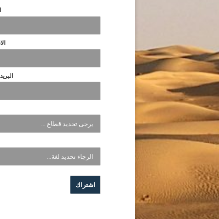
ا
الا
البريد