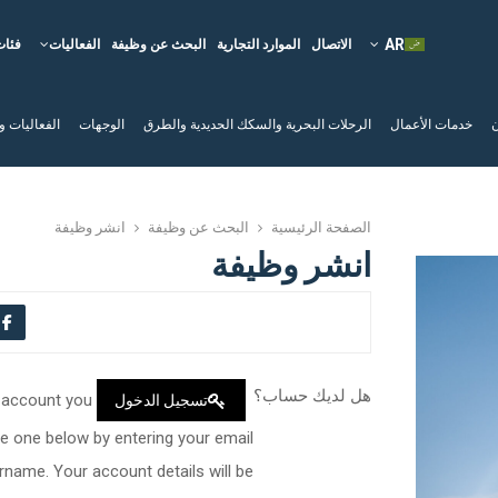
الاتصال
الموارد التجارية
البحث عن وظيفة
الفعاليات
فئات
ن
خدمات الأعمال
الرحلات البحرية والسكك الحديدية والطرق
الوجهات
الفعاليات و
الصفحة الرئيسية
البحث عن وظيفة
انشر وظيفة
انشر وظيفة
هل لديك حساب؟
n account you
تسجيل الدخول
e one below by entering your email
t details will be