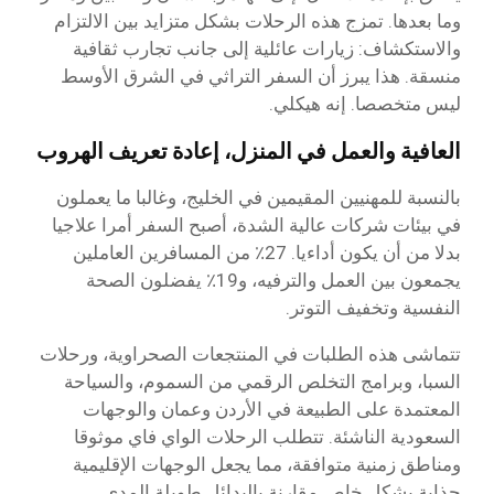
وما بعدها. تمزج هذه الرحلات بشكل متزايد بين الالتزام
والاستكشاف: زيارات عائلية إلى جانب تجارب ثقافية
منسقة. هذا يبرز أن السفر التراثي في الشرق الأوسط
ليس متخصصا. إنه هيكلي.
العافية والعمل في المنزل، إعادة تعريف الهروب
بالنسبة للمهنيين المقيمين في الخليج، وغالبا ما يعملون
في بيئات شركات عالية الشدة، أصبح السفر أمرا علاجيا
بدلا من أن يكون أداءيا. 27٪ من المسافرين العاملين
يجمعون بين العمل والترفيه، و19٪ يفضلون الصحة
النفسية وتخفيف التوتر.
تتماشى هذه الطلبات في المنتجعات الصحراوية، ورحلات
السبا، وبرامج التخلص الرقمي من السموم، والسياحة
المعتمدة على الطبيعة في الأردن وعمان والوجهات
السعودية الناشئة. تتطلب الرحلات الواي فاي موثوقا
ومناطق زمنية متوافقة، مما يجعل الوجهات الإقليمية
جذابة بشكل خاص مقارنة بالبدائل طويلة المدى.