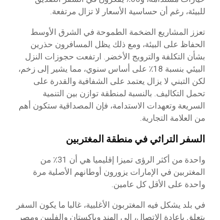
للبيئة، رغم أن حساسية الأسعار لا تزال مرتفعة.
تعزز المشاريع الضخمة الطموحة في الشرق الأوسط
الحفاظ على البيئة، ومع ذلك يظل المسافرون حذرين
بشأن التكلفة والترويج الأخضر. ارتفعت حجوزات النزل
البيئي بنسبة 18٪ على أساس سنوي، مما يشير إلى زخم،
لكن التبني لا يزال يعتمد على الشفافية والقدرة على
تحمل التكاليف. بالنسبة لمنطقة توازن بين التنمية
السريعة وتعهدات الاستدامة، فإن المصداقية ستكون أهم
من العلامة التجارية.
السفر التراثي في منطقة المغتربين
واحدة من أكثر الرؤى تميزا إقليميا هي أن 31٪ من
المغتربين في الإمارات يزورون أوطانهم الأصلية مرة
واحدة على الأقل كل عامين.
في بلد يشكل فيه المغتربون الأغلبية، غالبا ما يكون السفر
يتعلق بإعادة الاتصال، إلى الهند وباكستان والفلبين ومصر