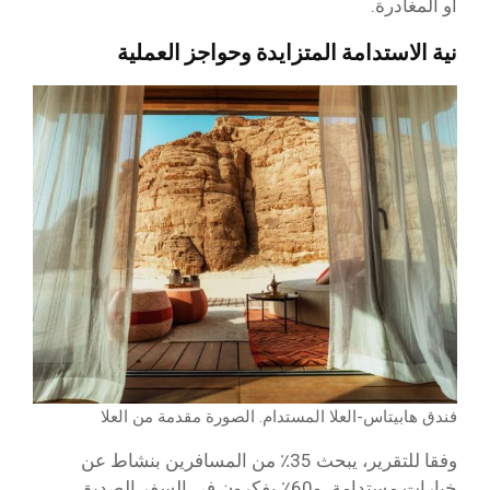
أو المغادرة.
نية الاستدامة المتزايدة وحواجز العملية
فندق هابيتاس-العلا المستدام. الصورة مقدمة من العلا
وفقا للتقرير، يبحث 35٪ من المسافرين بنشاط عن
خيارات مستدامة، و60٪ يفكرون في السفر الصديق