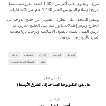
مربع ، ويحتوي على أكثر من 1,000 قطعة معروضة تلتقط
تاريخ الإسلام البالغ من العمر 1,400 عام عبر ثلاث قارات.
وينظر المتحف على الطرف الجنوبي من خليج الدوحة إلى
الخارج ويوفر إطلالات بانورامية على الخليج العربي. تم
تزيين المبنى نفسه بالفنون الإسلامية وترحب ثريا معدنية
كبيرة بالزوار في الردهة.
المتاحف
البحرين
الإمارات
استكشف
أبو ظبي
قطر
المملكة العربية السعودية
المنشور السابق
هل تقود التكنولوجيا السياحة إلى الشرق الأوسط؟
آخر المقبل
أفضل وقت لزيارة دبي