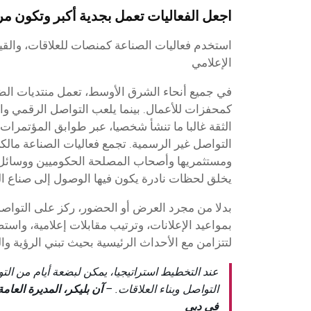
اجعل الفعاليات تعمل بجدية أكبر وتكون مر
استخدم فعاليات الصناعة كمنصات للعلاقات، والقيا
الإعلامي
في جميع أنحاء الشرق الأوسط، تعمل منتديات الض
كمحفزات للأعمال. بينما يلعب التواصل الرقمي والب
الثقة غالبا ما تنشأ شخصيا، عبر طوابق المؤتمرات،
التواصل غير الرسمية. تجمع فعاليات الصناعة مال
ومستثمريها وأصحاب المصلحة الحكوميين ووسائل ا
يخلق لحظات نادرة يكون فيها الوصول إلى صناع الق
بدلا من مجرد العرض أو الحضور، ركز على التوا
بمواعيد الإعلانات، وترتيب مقابلات إعلامية، واس
لتتزامن مع الأحداث الرئيسية بحيث تبني الرؤية وا
عند التخطيط استراتيجيا، يمكن لبضعة أيام من ال
التواصل وبناء العلاقات. –
في دبي