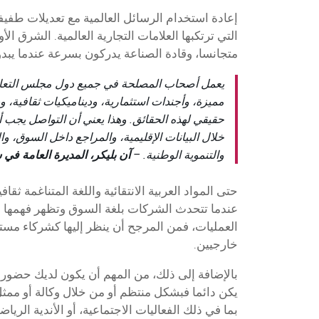
إعادة استخدام الرسائل العالمية مع تعديلات طفيف
التي ترتكبها العلامات التجارية العالمية. الشرق 
متجانسا، وقادة الصناعة يدركون بسرعة عندما يبدو 
يعمل أصحاب المصلحة في جميع دول مجلس التعا
مميزة، وأجندات استثمارية، وديناميكيات ثقافية، 
حقيقي لهذه الحقائق. وهذا يعني أن التواصل يجب 
خلال البيانات الإقليمية، والمراجع داخل السوق، و
والتنموية الوطنية. –
آن بليكر، المديرة العامة في شركة In2 للاستشار
حتى المواد العربية الانتقائية واللغة المتناغمة ثقافي
عندما تتحدث الشركات بلغة السوق وتظهر فهمها 
العمليات، فمن المرجح أن ينظر إليها كشركاء مست
خارجيين.
بالإضافة إلى ذلك، من المهم أن يكون لديك حضور 
يكن دائما فبشكل منتظم أو من خلال وكالة أو مم
بما في ذلك الفعاليات الاجتماعية، أو الأندية الرياض