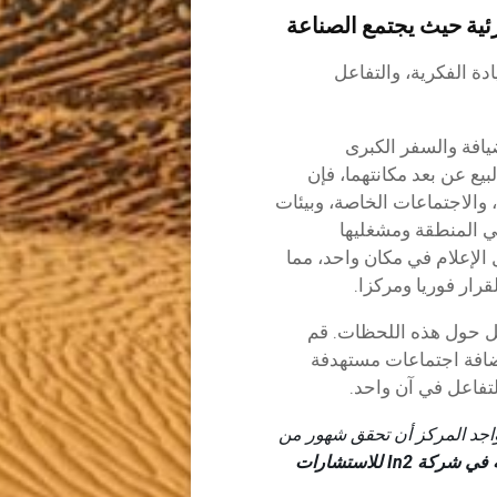
ئية حيث يجتمع الصناعة
دة الفكرية، والتفاعل
يافة والسفر الكبرى
يع عن بعد مكانتهما، فإن
 والاجتماعات الخاصة، وبيئات
كي المنطقة ومشغليها
لإعلام في مكان واحد، مما
رار فوريا ومركزا.
صل حول هذه اللحظات. قم
تضافة اجتماعات مستهدفة
لتفاعل في آن واحد.
تواجد المركز أن تحقق شهور من
آن بليكر، المديرة العامة في شركة In2 للاستشارات