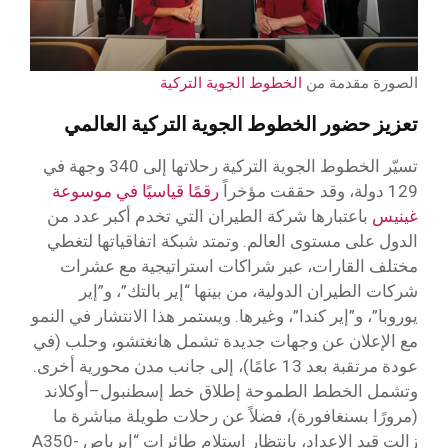
الصورة مقدمة من
الخطوط الجوية التركية
تعزيز حضور الخطوط الجوية التركية العالمي
تسيّر الخطوط الجوية التركية رحلاتها إلى 340 وجهة في
129 دولة، وقد حققت مؤخراً
رقمًا قياسيًا في موسوعة
غينيس
باعتبارها شركة الطيران التي تخدم أكبر عدد من
الدول على مستوى العالم. وتمتد شبكة اتفاقياتها لتغطي
مختلف القارات، عبر شراكات استراتيجية مع عشرات
شركات الطيران الدولية، من بينها “إير بالتك”، و”إير
يوروبا”، و”إير كندا”، وغيرها. ويستمر هذا الانتشار في النمو
مع الإعلان عن وجهات جديدة تشمل هانغتشو، وحلب (في
عودة مرتقبة بعد 13 عامًا)، إلى جانب مدن محورية أخرى.
وتشمل الخطط الطموحة إطلاق خط إسطنبول–أوكلاند
(مرورًا بسنغافورة)، فضلاً عن رحلات طويلة مباشرة ما
زالت قيد الإعداد، بانتظار استلام طائرات “إيرباص A350-