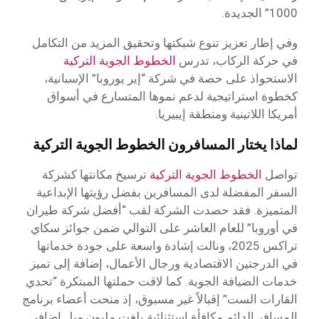
1000” الجديدة.
وفي إطار تعزيز تنوع شبكتها وتحقيق المزيد من التكامل
في حركة الركاب، تدرس
الخطوط الجوية التركية
الاستحواذ على حصة في شركة “إير يوروبا” الإسبانية،
كخطوة استراتيجية لدعم نموها المتسارع في أسواق
أمريكا اللاتينية ومنطقة إيبيريا.
لماذا يختار المسافرون الخطوط الجوية التركية
تواصل
الخطوط الجوية التركية
ترسيخ مكانتها كشركة
السفر المفضلة لدى المسافرين بفضل رؤيتها الإبداعية
المتميزة. فقد حصدت الشركة لقب “أفضل شركة طيران
في أوروبا” للعام العاشر على التوالي ضمن جوائز سكاي
تراكس 2025، ونالت إشادة واسعة على جودة خدماتها
في الدرجتين الاقتصادية ورجال الأعمال، إضافة إلى تميز
خدمات الضيافة الجوية. كما لاقت حملتها المبتكرة “تحدي
القارات الست” إقبالاً غير مسبوق، إذ منحت أعضاء برنامج
المسافر الدائم مكافأة استثنائية بلغت مليون ميل إضافي