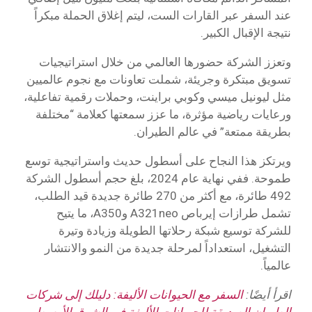
عند السفر عبر القارات الست، ليتم إغلاق الحملة مبكراً
نتيجة الإقبال الكبير.
وتعزز الشركة حضورها العالمي من خلال استراتيجيات
تسويق مبتكرة وجريئة، شملت تعاونات مع نجوم عالميين
مثل ليونيل ميسي وكوبي براينت، وحملات رقمية تفاعلية،
ورعايات رياضية مؤثرة، ما عزز سمعتها كعلامة “مختلفة
بطريقة ممتعة” في عالم الطيران.
ويرتكز هذا النجاح على أسطول حديث واستراتيجية توسع
طموحة. ففي نهاية عام 2024، بلغ حجم أسطول الشركة
492 طائرة، مع أكثر من 270 طائرة جديدة قيد الطلب،
تشمل طرازات إيرباص A321neo وA350، ما يتيح
للشركة توسيع شبكة رحلاتها الطويلة وزيادة وتيرة
التشغيل، استعداداً لمرحلة جديدة من النمو والانتشار
عالمياً.
اقرأ أيضًا:
السفر مع الحيوانات الأليفة: دليلك إلى شركات
الطيران الصديقة للحيوانات الأليفة في الشرق الأوسط