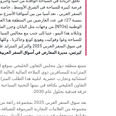
“
تخلق الزيادة في السياحة الوافدة من آسيا والثرو
فرصة كبيرة للسياحة في الشرق الأوسط ، خاصة 
السفر العربي ، تعد آسيا من بين أسواقنا الأسرع نم
بنسبة 27٪ في عدد العارضين من المنطقة هذا 
الوطنية (NTOs) من وجهات مثل اليابان وجزر
وتايلاند هذا النمو ، جنبا إلى جنب مع مجالس السيا
للسياحة وغوا وفوكيت وهونغ كونغ وجاكرتا ، وكله
في سوق السفر العربي 2025 والتركيز المتزايد على السفر الفاخر “.
كيرتس، مديرة المعارض في أسواق السفر العربية
تتمتع منطقة دول مجلس التعاون الخليجي بموقع اس
المتزايدة للمسافرين ذوي الملاءة المالية العالية 
استثنائية وتجارب حصرية. لتلبية هذا الطلب المتز
غرفة فندقية بحلول عام 2030.
يعد سوق السفر العربي 2025 بم
مجموعة من العلامات التجارية المرموقة للضيافة، ب
وفنادق ومنتجعات فورسيزونز، وجميرا الدولي، وون 