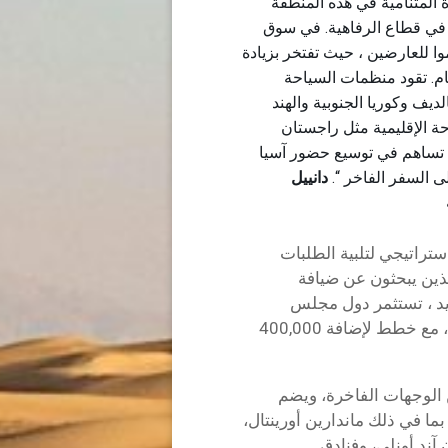
ة المتنامية في هذه المنطقة
في قطاع الرفاهية. في سوق
وا للعارضين ، حيث تفتخر بزيادة
العام. تقود منظمات السياحة
 المالديف وكوريا الجنوبية والهند
حة الإقليمية مثل راجستان
ا تساهم في توسيع حضور آسيا
دانييل
تراتيجي لتلبية الطلبات
الذين يبحثون عن ضيافة
ايد ، تستثمر دول مجلس
التعاون الخليجي بكثافة في بنيتها التحتية السياحية ، مع خطط لإضافة 400,000
جموعة رائعة من الوجهات الفاخرة، ويضم
ما في ذلك ماندارين أورينتال،
آند أونلي، وفنادق