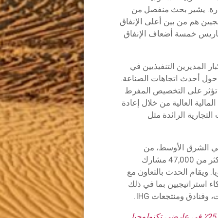
درة. يشير بحث منفصل من
سافرين الخليجيين هم من بين أعلى الإنفاق
 باريس خمسة أضعاف الإنفاق
ع برنامج مؤتمر سوق السفر العربي 2025 كبار المديرين التنفيذيين في
ر حول أحدث اتجاهات الصناعة.
 تؤثر على التخصيص المفرط
لمالية العالية من خلال إعادة
لتجارية الرائدة مثل
 في الشرق الأوسط، من
المتوقع أن يستقطب سوق السفر العربي 2025 أكثر من 47,000 مشارك
 أمريكي سنويا. ويقام الحدث بالتعاون مع
ء استراتيجيين بما في ذلك
وفنادق ومنتجعات IHG.
أجهزة الصراف الآلي تشهد قفزة بنسبة 25٪ في عارضي تكنولوجيا