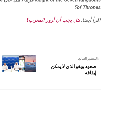
of Thrones؟
اقرأ أيضا:
هل يجب أن أزور المغرب؟
المنشور السابق
صعود ويغو الذي لا يمكن
إيقافه