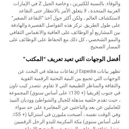
والوفاء. بالنسبة للكثيرين ، وخاصة الجيل Z في الإمارات
العربية المتحدة ، لا يتعلق الأمر بالانتظار حتى التقاعد
لاستكشاف العالم ، ولكن أكثر حول أخذ “التقاعد الصغير”
على طول الطريق. تركز هذه الفواصل القصيرة والهادفة
بين المشاريع أو الوظائف على العافية والانغماس الثقافي
والنمو الشخصي ، كل ذلك مع الحفاظ على الوظائف على
المسار الصحيح.
أفضل الوجهات التي تعيد تعريف “المكتب”
تظهر بيانات Expedia ارتفاعات مذهلة في البحث عن
الوجهات التي تجمع بين البنية التحتية الرقمية القوية
والثقافة والمناظر الطبيعية التي لا تقاوم. تتصدر كيب تاون
في جنوب إفريقيا (+ 130٪ على أساس سنوي) المجموعة
، حيث تقدم خلفية مذهلة للجبال والشواطئ ووديان النبيذ
للعاملين عن بعد والباحثين عن المغامرة على حد سواء.
وفي الوقت نفسه ، أصبحت ملبورن في أستراليا (+ 55٪
على أساس سنوي) مكة المكرمة للبدو الرحل الرقميين
بفضل ثقافة المقاهي المزدهرة ، والضجيج الإبداعي ،