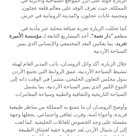
الزيارة جولة على أبرز المواقع السياحية والأثرية في
المملكة، حيث تعرف الوفد على معالم قلعة عجلون،
ومحمية غابات عجلون، والمدينة الرومانية في جرش.
كما تخللت الزيارة تجربة ضيافة محلية عبر مأدبة في
مطعم
“دار نعمة”
، أحد المشاريع التابعة لـ
مؤسسة الأميرة
تغريد
، بما يعكس البعد المجتمعي والإنساني الذي يميز
السياحة الأردنية.
خلال الزيارة، أكد وائل الروسـان، نائب المدير العام لهيئة
تنشيط السياحة الأردنية، عمق الروابط التي تجمع الأردن
بدول مجلس التعاون الخليجي، مشيراً في الوقت ذاته إلى
التنوع الكبير الذي يميز السياحة الأردنية، بما يشمل
السياحة التاريخية والثقافية والطبية وسياحة المغامرات.
وأوضح الروسـان أن ما تتمتع به المملكة من مناظر طبيعية
فريدة، وأجواء آمنة، وقرب ثقافي واجتماعي، يجعلها وجهة
مفضلة على وجه الخصوص للعائلات الخليجية. كما لفت
إلى أن شمال الأردن يُعد جوهرة خفية لعشاق الطبيعة