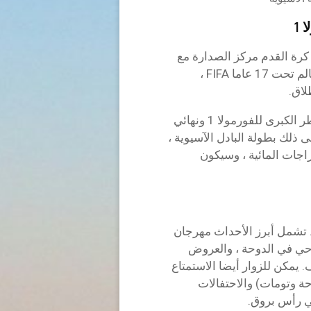
 1
 كرة القدم مركز الصدارة مع
كأس العرب FIFA 2025 وكأس القارات وكأس العالم تحت 17 عاما FIFA ،
يمكن لعشاق السباقات التطلع إلى سباق جائزة قطر الكبرى للفورمولا 1 ونهائي
ي لوسيل. أضف إلى ذلك بطولة البادل الآسيوية ،
اجات المائية ، وسيكون
. تشمل أبرز الأحداث مهرجان
احي في الدوحة ، والعروض
. يمكن للزوار أيضا الاستمتاع
ة وتومات) والاحتفالات