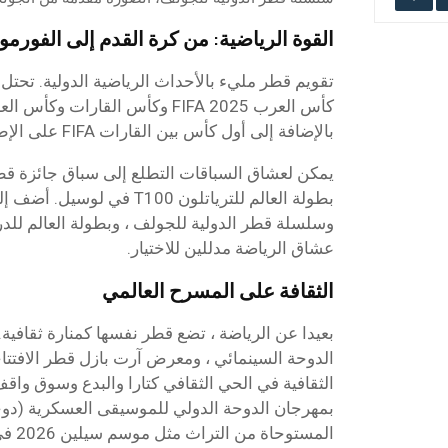
القوة الرياضية: من كرة القدم إلى الفورمولا
تقويم قطر مليء بالأحداث الرياضية الدولية. تحتل
بالإضافة إلى أول كأس بين القارات FIFA على الإطلاق.
بطولة العالم للترياتلون T100 ف
وسلسلة قطر الدولية للجولف ، وبطولة العالم للدر
عشاق الرياضة مدللين للاختيار.
الثقافة على المسرح العالمي
بعيدا عن الرياضة ، تضع قطر نفسها كمنارة ثقافية
الدوحة السينمائي ، ومعرض آرت بازل قطر الافتت
الثقافية في الحي الثقافي كتارا والبدع وسوق واقف
بمهرجان الدوحة الدولي للموسيقى العسكرية (دوح
المستوحاة من التراث مثل موسم سيلين 2026 في رأس بروق.