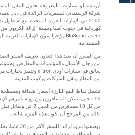
أبرمت بلو سمارت ، المعروفة بحلول التنقل المست
شركة الرستماني للسفريات الرائدة في دبي لتقديم
كهربائية في جنوب آسيا ومهمة “إزالة الكربون من 
دخلت BluSmart مؤخرا سوق الإمارات العرب
المستدامة.
من المقرر أن يعيد هذا التعاون تعريف السفر الصدي
من رجال الأعمال والمؤتمرات والمعارض. وستوفر 
سائق في سيارات أودي e-tron و
من المطار ونقل الشركات وركوب المدينة.
تشمل نقاط البيع البارزة أسعارا شفافة ومسطحة ، 
C02 حتى يتمكن المسافرون من رؤية تأثيرهم الإ
من كل 10 مسافرين من الجيل
لذلك من المرجح أن تكون هذه الميزة شائعة.
وبصفتها مزودا رائد
من المسافرين وحجوزات المسافرين والشركات إل