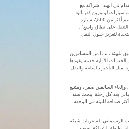
دام في الهند ، شراكة مع
 سيارات ليموزين كهربائية
100٪ في الإمارات العربية المتحدة. مع أسطول يضم أكثر من 7,500 سيارة
التنقل على نطاق واسع” ،
ية المتحدة لتعزيز حلول النقل
ق للبيئة ، بدءا من المسافرين
الخدمات الأولية خدمة يقودها
تتميز بخيارات مرنة مثل التأجير بالساعة والنقل
وإلغاء السائقين صفر ، ومتتبع
يجابي بعد كل رحلة. يبحث ستة
 Z عن وسائل نقل أكثر صداقة للبيئة في الوجهة ،
ا للسفر لأكثر من 30 عاما، تجلب الرستماني للسفريات شبكة
ى طاولة الشراكة. سيعني