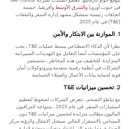
يتوقع جواو كارفاليو، العضو المنتدب لشركة SAP Concur
في جنوب أوروبا
والشرق الأوسط
وأفريقيا، خمسة
اتجاهات رئيسية ستشكل مشهد إدارة السفر والنفقات
(T&E) في عام 2025:
1.
الموازنة بين الابتكار والأمن
نظرا لأن الذكاء الاصطناعي يبسط عمليات T&E ، يجب
على المؤسسات أيضا التعامل مع التهديدات السيبرانية
المتزايدة. للتخفيف من هذه المخاطر ، ستستثمر
الشركات في أنظمة رقمية متقدمة وبروتوكولات أمان
قوية لحماية بيانات الأعمال والعملاء الحساسة.
2.
تحسين ميزانيات T&E
مع تباطؤ التضخم ، تتعرض الشركات لضغوط لتعظيم
استثمارات السفر. في عام 2025 ، سيواجه المراقبون
الماليون مطالب متزايدة لتحسين ميزانيات T&E دون
المساس بالاستقرار المالي. سيحتل الامتثال والرؤية مركز
الصدارة، مما يؤدي إلى اعتماد منصات موحدة لإدارة