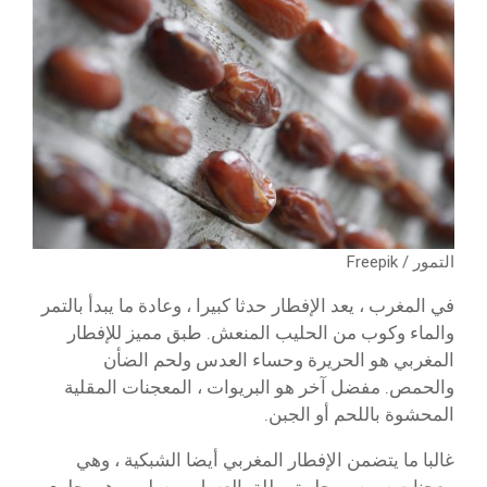
التمور / Freepik
في المغرب ، يعد الإفطار حدثا كبيرا ، وعادة ما يبدأ بالتمر
والماء وكوب من الحليب المنعش. طبق مميز للإفطار
المغربي هو الحريرة وحساء العدس ولحم الضأن
والحمص. مفضل آخر هو البريوات ، المعجنات المقلية
المحشوة باللحم أو الجبن.
غالبا ما يتضمن الإفطار المغربي أيضا الشبكية ، وهي
معجنات سمسم حلوة مبللة بالعسل ، وسلو ، وهي حلوى