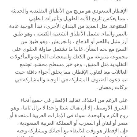
الإفطار السعودي هو مزيج من الأطباق التقليدية والحديثة
، مما يعكس تاريخ الأمة الطويل وتأثيرات الطهي
المتنوعة. مثل العديد من البلدان الأخرى ، تبدأ الوجبة عادة
بالتمر والماء. تشمل الأطباق الشعبية الكبسة ، وهو طبق
أرز متبل باللحم أو الدجاج ، والجريش ، وهو طبق من
القمح مع لحم الضأن. غالبا ما تشتمل طاولة الحلوى على
مجموعة متنوعة من الكعك والمعجنات الحلوة والمأكولات
التقليدية مثل المتبق ، وهو خبز مسطح محشو. تجتمع
العائلات معا لتناول الإفطار، مما يخلق أجواء دافئة حيث
تتم دعوة الضيوف للمشاركة في الوجبة والمشاركة في
بركات رمضان.
على الرغم من اختلاف تقاليد الإفطار في جميع أنحاء
الشرق الأوسط ، إلا أن هناك شيئا واحدا لا يزال ثابتا ، وهو
روح الكرم والوحدة. سواء في الإمارات العربية المتحدة أو
مصر أو لبنان أو المغرب أو المملكة العربية السعودية ،
فإن الإفطار هو وقت للالتقاء مع أحبائك ومشاركة وجبة