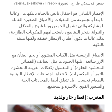
حمص كلاسيكي طازج. الصورة valeria_aksakova / Freepik
الإفطار اللبناني هو احتفال نابض بالحياة بالنكهات ، وغالبا
ما يبدأ بمجموعة من المقبلات والأطباق الصغيرة القابلة
للمشاركة والتي تشمل الحمص وبابا غنوج والفلافل
والتبولة. يفخر اللبنانيون باستخدامهم للمكونات الطازجة ،
لذلك غالبا ما تكون أطباق الإفطار خفيفة ولكنها مليئة
بالنكهة.
الأطباق الرئيسية مثل الكباب المشوي أو لحم الضأن مع
الأرز شائعة ، تليها الحلويات مثل العتايف (الفطائر
المحشوة الحلوة) أو المعمول (كعكات الغريبة المحشوة
بالتمر أو المكسرات). لا تتعلق اجتماعات الإفطار اللبنانية
بالطعام فحسب ، بل تتعلق أيضا بالمحادثات الحية
والشعور القوي بالأسرة والمجتمع.
المغرب: إفطار حار ولذيذ