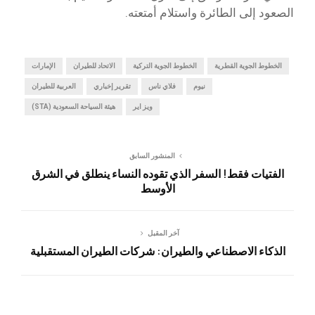
الصعود إلى الطائرة واستلام أمتعته.
الخطوط الجوية القطرية
الخطوط الجوية التركية
الاتحاد للطيران
الإمارات
نيوم
فلاي ناس
تقرير إخباري
العربية للطيران
ويز اير
هيئة السياحة السعودية (STA)
المنشور السابق
الفتيات فقط! السفر الذي تقوده النساء ينطلق في الشرق
الأوسط
آخر المقبل
الذكاء الاصطناعي والطيران: شركات الطيران المستقبلية