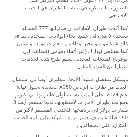
التطورات المبتكرة في صناعة الطيران في الحدث
الافتتاحي.
كما أكدت طيران الإمارات أن طائراتها 777 المعدلة
ستخدم 6 مدن في جميع أنحاء الولايات المتحدة ، بما في
ذلك شيكاغو وبوسطن ودالاس – فورت وورث وسياتل.
كما ستتلقى نيوارك (عبر أثينا) وميامي (فصاعدا إلى
بوغوتا) المنتجات المحدثة. سيتم طرح هذه الخدمات
اعتبارا من الشهر المقبل.
وبشكل منفصل، ستبدأ الاتحاد للطيران أيضا في استقبال
العديد من طائرات إيرباص A350 الجديدة بحلول نهاية
عام 2024، على أن يتم تسليم أولى طائراتها في أكتوبر.
ومع نمو طيران الإمارات لأسطولها، فإنها تستثمر أيضا 3
مليارات دولار في برنامجها التحديثي المستمر لأكثر من
190 طائرة بهدف تعزيز قدرة الشركة على تلبية الطلب
المتزايد على المسافرين.