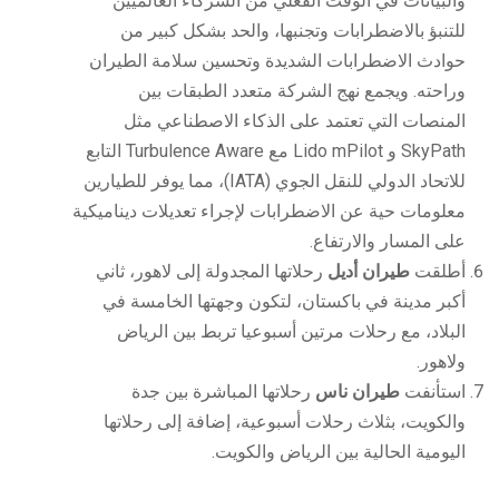
والبيانات في الوقت الفعلي من الشركاء العالميين
للتنبؤ بالاضطرابات وتجنبها، والحد بشكل كبير من
حوادث الاضطرابات الشديدة وتحسين سلامة الطيران
وراحته. ويجمع نهج الشركة متعدد الطبقات بين
المنصات التي تعتمد على الذكاء الاصطناعي مثل
SkyPath و Lido mPilot مع Turbulence Aware التابع
للاتحاد الدولي للنقل الجوي (IATA)، مما يوفر للطيارين
معلومات حية عن الاضطرابات لإجراء تعديلات ديناميكية
على المسار والارتفاع.
أطلقت
طيران أديل
رحلاتها المجدولة إلى لاهور، ثاني
أكبر مدينة في باكستان، لتكون وجهتها الخامسة في
البلاد، مع رحلات مرتين أسبوعيا تربط بين الرياض
ولاهور.
استأنفت
طيران ناس
رحلاتها المباشرة بين جدة
والكويت، بثلاث رحلات أسبوعية، إضافة إلى رحلاتها
اليومية الحالية بين الرياض والكويت.