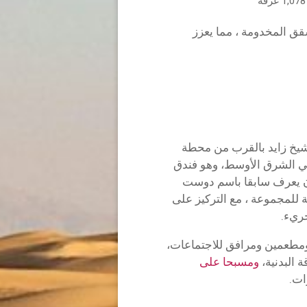
شقق المخدومة ، مما يعزز
شيخ زايد بالقرب من محطة
في الشرق الأوسط، وهو فندق
 كان يعرف سابقا باسم دوست
مية للمجموعة ، مع التركيز على
جريء.
يد 237 غرفة وجناحا، ومطعمين ومرافق للاجتماعات،
 البدنية،
ومسبحا على
ات.