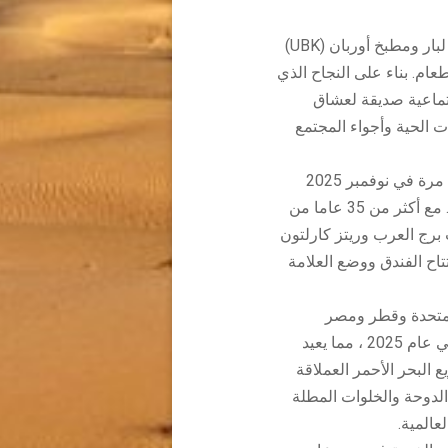
الموقع الثاني في دبي لبار ومطبخ أوربان (UBK)
عام. بناء على النجاح الذي
ت جميرا ، يوفر UBK أجواء اجتماعية صديقة لعشاق
 الحية وأجواء المجتمع
ة في نوفمبر 2025
، هاينريش موريو مديرا إداريا. مع أكثر من 35 عاما من
ت برج العرب وريتز كارلتون
اح الفندق ووضع العلامة
المتحدة وقطر ومصر
للكشف عن قائمة من الفنادق والمنتجعات الفاخرة في عام 2025 ، مما يعيد
لبحر الأحمر العملاقة
الدوحة والخلوات المطلة
عالمية.