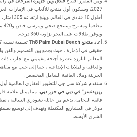
ومن المقرر افتتاح
فندق وين جزيرة المرجان
في رأس 
2027، وسيكون أول منتجع للألعاب في الإمارات الع
مطعما
ويوفر إطلالات على البحر بزاوية 360 درجة.
أعاد
منتجع Th8 Palm Dubai Beach
تسمية نفسه كأ
حقيقي في الإمارة ، حيث يجمع بين التصميم والفن وا
المعالم البارزة عشرة أجنحة إنفينيتي مع تجارب ذات
والعافية والملاذات الإبداعية ، جنبا إلى جنب مع مفاهي
الجريئة وملاذ العافية الشامل المخصص.
ستقدم شركة سي جي للتطوير العقاري العالمية أول
ريزيدنسز” في دبي في جزر دبي
، مما يمثل علامة فا
فائقة الفخامة. بدعم من عائلة تشودري النيبالية ، تمت
دولار في المشاريع المكتملة وتهدف إلى توسيع بصمته
الشرق الأوسط.