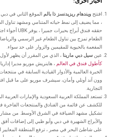
أخبار أخرى:
افتتح
ويندهام ريزيدنسز ذا بالم
، مما يضيف إلى نمط حياته المتنامي ومشهد تناول الط
حققه فندق أبراج بحيرا
الطعام تمزج بين تناول الطعام غير الرسمي والرياضات
المفعمة بالحيوية للمقيمين والزوار على حد سواء.
عين
سيل دبي مارينا
، الذي من المقرر أن يظهر لأول مر
كأطول فندق في العالم
الخبرة العالمية والأدوار القيادية السابقة في منتجعا
وون آند أونلي وأمان، سيشرف موريو على ما قبل افتت
التجارية.
تستعد المملكة العربية السعودية والإمارات العربية 
تشكيل مشهد الضيافة في الشرق الأوسط. من مشاريع ا
والأبراج الشهيرة في دبي وأبو ظبي إلى إضافات أفق 
على شاطئ البحر في مصر ، ترفع المنطقة المعايير ال