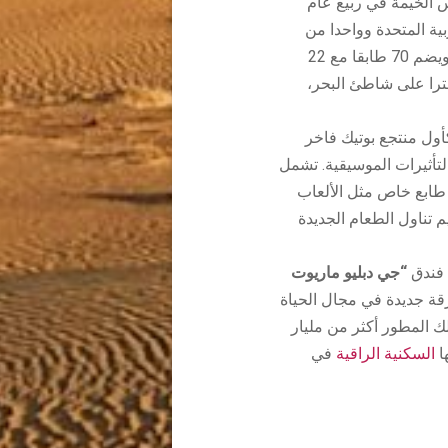
الخيمة في ربيع عام
ربية المتحدة وواحدا من
أطول 10 فنادق في العالم. ويبلغ ارتفاعه 305 أمتار، ويضم 70 طابقا مع 22
 ومسرح ومنتجع صحي ومرسى خاص و420 مترا على شاطئ البحر،
ول منتجع بوتيك فاخر
لتأثيرات الموسيقية. تشمل
 طابع خاص مثل الألعاب
م تناول الطعام الجديدة
 فندق
“جي دبليو ماريوت
رقة جديدة في مجال الحياة
لك المطور أكثر من مليار
ا
السكنية الراقية
في