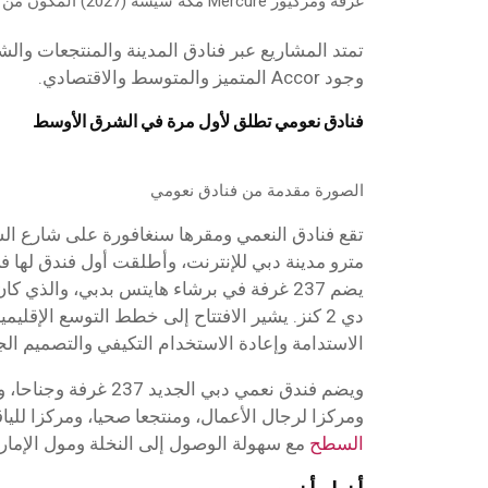
غرفة ومركيور Mercure مكة شيشة (2027) المكون من 1,078 غرفة
تمتد المشاريع عبر فنادق المدينة والمنتجعات وال
وجود Accor المتميز والمتوسط والاقتصادي.
فنادق نعومي تطلق لأول مرة في الشرق الأوسط
الصورة مقدمة من فنادق نعومي
تقع فنادق النعمي ومقرها سنغافورة على شارع ال
مترو مدينة دبي للإنترنت، وأطلقت أول فندق لها 
يضم 237 غرفة في برشاء هايتس بدبي، والذي
دي 2 كنز. يشير الافتتاح إلى خطط التوسع الإقلي
الاستدامة وإعادة الاستخدام التكيفي والتصميم ال
ويضم فندق نعمي دبي الجد
ومركزا لرجال الأعمال، ومنتجعا صحيا، ومركزا للياقة
السطح
مع سهولة الوصول إلى النخلة ومول الإمار