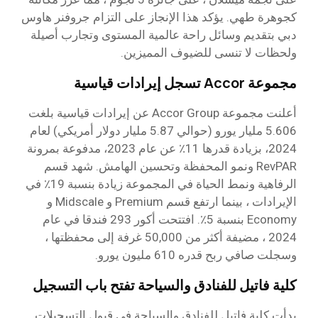
كجوهرة طهي. يؤكد هذا الإنجاز على التزام جروفنر هاوس
دبي بتقديم وسائل راحة عالمية المستوى وتجارب أصيلة
ولحظات لا تنسى للضيوف المميزين.
مجموعة Accor تسجل إيرادات قياسية
أعلنت مجموعة Accor Group عن إيرادات قياسية بلغت
5.606 مليار يورو (حوالي 5.87 مليار دولار أمريكي) لعام
2024، بزيادة قدرها 11٪ عن عام 2023، مدفوعة بمرونة
RevPAR ونمو المحفظة وتحسين الهامش. شهد قسم
الرفاهية ونمط الحياة في المجموعة زيادة بنسبة 19٪ في
الإيرادات ، بينما ارتفع قسم Premium و Midscale و
Economy بنسبة 5٪. افتتحت أكور 293 فندقا في عام
2024 ، مضيفة أكثر من 50,000 غرفة إلى محفظتها ،
وسجلت صافي ربح قدره 610 مليون يورو.
كلية فاتيل للفنادق والسياحة تفتح باب التسجيل
بدأت كلية فاتيل للفنادق والسياحة في قبول التسجيلات