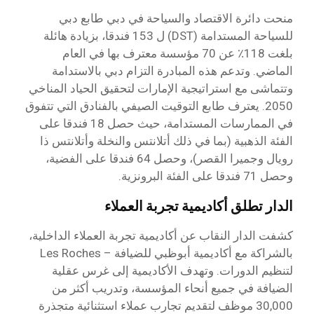
منحت دائرة الاقتصاد والسياحة في دبي طابع دبي
للسياحة المستدامة (DST) ل 153 فندقا، بزيادة هائلة
بلغت 118٪ عن 70 مؤسسة معترف بها في العام
الماضي. وتدعم هذه المبادرة التزام دبي بالاستدامة
وتتماشى مع استراتيجية الإمارات لتحقيق الحياد المناخي
2050. يعترف طابع التوقيت الصيفي بالفنادق التي تتفوق
في الممارسات المستدامة، حيث حصل 18 فندقا على
الفئة الذهبية (بما في ذلك أتلانتس والنخلة وأتلانتس ذا
رويال وجميرا القصر)، وحصل 64 فندقا على الفضية،
وحصل 71 فندقا على الفئة البرونزية.
الدار تطلق أكاديمية تجربة العملاء
كشفت الدار النقاب عن أكاديمية تجربة العملاء الداخلية،
بالشراكة مع أكاديمية أبوظبي للضيافة – Les Roches
لتنظيم الدورات. وتهدف الأكاديمية إلى غرس عقلية
الضيافة في جميع أنحاء المؤسسة، وتدريب أكثر من
30,000 موظف لتقديم تجارب عملاء استثنائية متجذرة