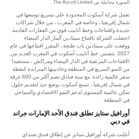
الصورة مجاملة من The Ascott Limited.
تعمل شركة أسكوت المحدودة على تسريع توسعها في
شمال إفريقيا ، وخاصة في المغرب ، من خلال شراكات
جديدة وافتتاحات وخط أنابيب قوي من العقارات القادمة.
احتفلت الشركة بافتتاح سيتادين ألماز الدار البيضاء
ووقعت على سيتادين باب طنجة ، المقرر افتتاحها في عام
2027. يتضمن خط أنابيب أسكوت في المغرب العديد من
الافتتاحات المرتقبة في الدار البيضاء ومراكش ، مستفيدا
من النمو السريع في المنطقة وجاذبيتها المتزايدة كنقطة
سفر عالمية رائدة. مع ستة فنادق تضم أكثر من 600 غرفة
في شمال إفريقيا ، تتمتع أسكوت بوضع جيد لتقديم حلول
سكن عالمية المستوى لدعم النمو الاقتصادي والسياحي
في المنطقة.
أورافيل ستايز تطلق فندق الأحد الإمارات جراند
في دبي
أعلنت شركة أورافيل ستايز عن إطلاق فندق صنداي