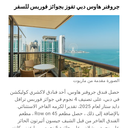
جروفنر هاوس دبي تفوز بجوائز فوربس للسفر
الصورة مقدمة من ماريوت
حصل فندق جروفنر هاوس، أحد فنادق لاكشري كوليكشن
في دبي، على تصنيف 4 نجوم في جوائز فوربس ترافل
دايد ستار لعام 2025، تقديرا لكرمه الفاخر الاستثنائي.
بالإضافة إلى ذلك ، حصل مطعم Row on 45 ، مطعم
الفندق الفاخر من قبل الشيف جيسون أثيرتون الحائز
على نجمة ميشلان ، على جائزة 5 نجوم ، مما عزز مكانته