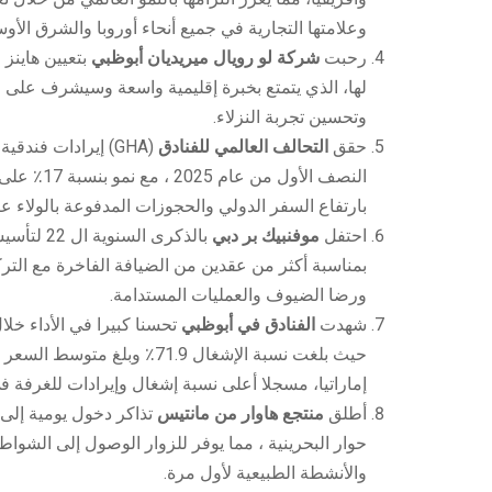
وعلامتها التجارية في جميع أنحاء أوروبا والشرق الأوس
رحبت
شركة لو رويال ميريديان أبوظبي
بتعيين هاينز
لها، الذي يتمتع بخبرة إقليمية واسعة وسيشرف على ال
وتحسين تجربة النزلاء.
حقق
التحالف العالمي للفنادق
النصف الأول من
بارتفاع السفر الدولي والحجوزات المدفوعة بالولاء عب
احتفل
موفنبيك بر دبي
بمناسبة أكثر من عقدين من الضيافة الفاخرة مع التر
ورضا الضيوف والعمليات المستدامة.
شهدت
الفنادق في أبوظبي
تحسنا كبيرا في الأداء خلا
إماراتيا، مسجلا أعلى نسبة إشغال وإيرادات للغرفة في يون
أطلق
منتجع هاوار من مانتيس
تذاكر دخول يومية إلى م
حوار البحرينية ، مما يوفر للزوار الوصول إلى الشوا
والأنشطة الطبيعية لأول مرة.