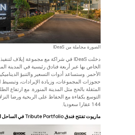
الصورة مجاملة من IDeaS
الخاص بها عبر أربعة فنادق رئيسية في المدينة الم
الأحمر. وستساعد أدوات التسعير والتنبؤ الديناميك
حجوزات المجموعات، وزيادة الإيرادات، وتبسيط ال
المثقلة بالحج مثل المدينة المنورة. مع ارتفاع ال
التوسع بكفاءة مع الحفاظ على الربحية ورضا النزل
144 عقارا سعوديا.
ماريوت تفتتح فندق Tribute Portfolio في الساحل الشمالي لمصر