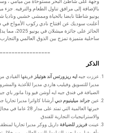
بالإضافة إلى مرافق تناول الطعام والترفيه. جزء م
يونيو شاطئا نابضا بالحياة وممشى خشبي وناديا شا
أعلنت سوديك عن افتتاح نادي ركوب الأمواج في دبي
الحائز على جائزة
ساحلية متميزة تمزج بين الذوق العالمي والتجارب 
_________________
الذكر
عززت جيه
ايه ريزورتس آند هوتيلز
فريقها القيادي من
مديرا للتسويق وفيليب هاردي مديرا للأغذية والمشرو
الضيافة في فندق جيه ايه أوشن فيو وذا مانور باي جيه
عين
جراند ميلينيوم دبي
أرشانا كاواترا مديرا تجاريا ج
خبرتها العالمية التي تمتد عل
والاستراتيجيات التجارية للفندق.
عينت
فريزر للضيافة
داريل ووكر مديرا تجاريا لمنطق
وأفريقيا، مما يعزز التزامها بالنمو العالمي من خلال تع