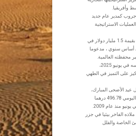
ط وأفريقيا.
 جروب كمدير عام جديد
عمليات الاستراتيجية
(GHA) إيرادات فندقية بقيمة 1.5 مليار دولار في
 عام 2025 ، مع نمو بنسبة 17٪ على أساس سنوي ، مدعوما
ر محفظته العالمية.
بالذكرى السنوية ال 22 لتأسيسه في يونيو 2025،
كيز على التميز في الطهي
ل عيد الأضحى المبارك،
حيث بلغت نسبة الإشغال 71.9٪ وبلغ متوسط السعر اليومي 496.78 درهما
يو منذ عام 2009.
لاذه الفاخر بيئيا في جزر
طئ الخاصة والفلل