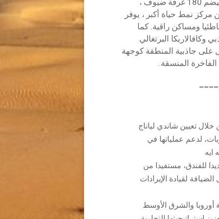
وجهة على شاطئ البحر مستوحاة من ميامي ، وسيضم 180 غرفة ضيوف ،
ن مركز نمط حياة أكبر ، يوفر
طئيا ومساكن راقية. كما
 وكافالاريكا البرتغالي
 ميشلان في يونيو 2025، مما يدل على جاذبية المنطقة كوجهة
الفاخرة المنسقة.
____
 خلال تعيين شاندي لياناج
بات، لدعم عملياتها في
 ايه
ديدا للفندق، مستفيدا من
ى مدار 28 عاما في مجال الضيافة لقيادة الإيرادات
ة أوروبا والشرق الأوسط
زيز استراتيجيتها التجارية