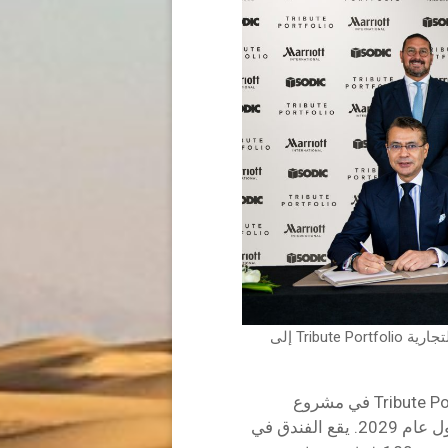
سوديك وماريوت الدولية توقعان اتفاقية لجلب العلامة التجارية Tribute Portfolio إلى
من المقرر أن تطلق ماريوت الدولية فندق Tribute Portfolio في مشروع
سوديك في يونيو في الساحل الشمالي لمصر بحلول عام 2029. يقع الفندق في