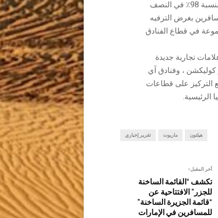
معدل إشغال ذروة بنسبة 98٪ في النصف
 من المسافرين بغرض الترفيه
موعة في قطاع الفنادق
امات تجارية جديدة
 كوليكشن ، وفنادق آي
مع التركيز على قطاعات
 الرئيسية.
هيلتون
ماريوت
تقرير إخباري
آخر المقبل
تكشف “القائمة الساخنة
للجزر” الافتتاحية عن
“قائمة الجزيرة الساخنة”
للمسافرين في الإمارات