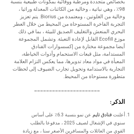
بخصائص متجددة ومرطبة ووقائية بمكونات طبيعية بنسبة
98٪ ، وهي نباتية ، وخالية من الكائنات المعدلة وراثيا ،
وخالية من الغلوتين ، ومعتمدة من Biorius. يتم تعزيز
التجربة الفاخرة المستوحاة من المحيط من خلال العطر
البحري المنعش والتغليف الصديق للبيئة ، بما في ذلك
موزع Ecofill القابل لإعادة التعبئة. وتشمل المجموعة
أيضا مجموعة مختارة من إكسسوارات الفنادق
المستدامة، مثل قبعات الاستحمام وأدوات الخياطة،
المعبأة في مواد معاد تدويرها، مما يعكس التزام العلامة
التجارية بالاستدامة وتحويل تجارب الضيوف إلى لحظات
متطورة مستوحاة من المحيط.
______________________
الذكر:
أعلنت
فنادق تايم
عن نمو بنسبة 6.3٪ على أساس
سنوي في الإشغال لصيف 2025 ، مدفوعا بالطلب
القوي من العائلات والمسافرين الأصغر سنا ، مع زيادة