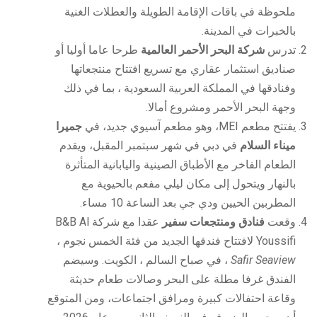
ملحوظة في باقات الإقامة الطويلة والعطلات الغنية
بالخبرات في المدينة.
تدرس
شركة البحر الأحمر العالمية
طرحا عاما أوليا أو
صناديق استثمار عقاري مع تسريع افتتاح منتجعاتها
وفنادقها في المملكة العربية السعودية ، بما في ذلك
وجهة البحر الأحمر ومشروع أمالا.
يفتتح مطعم MEI، وهو مطعم آسيوي جديد، في
جميرا
ميناء السلام
في دبي في شهر سبتمبر المقبل، ويقدم
الطعام الفاخر مع الأطباق الصينية واليابانية المتأثرة
بالنهار ويتحول إلى مكان ليلي مفعم بالحيوية مع
المطربين الحيين ودي جي بعد الساعة 10 مساء.
وقعت
فنادق ومنتجعات سفير
عقدا مع شركة B&B Al
Youssifi لافتتاح فندقها الجديد من فئة الخمس نجوم ،
Safir Seaview
، في صباح السالم ، الكويت. وسيضم
الفندق غرفا مطلة على البحر وصالات طعام حديثة
وقاعة احتفالات كبيرة ومرافق اجتماعات، ومن المتوقع