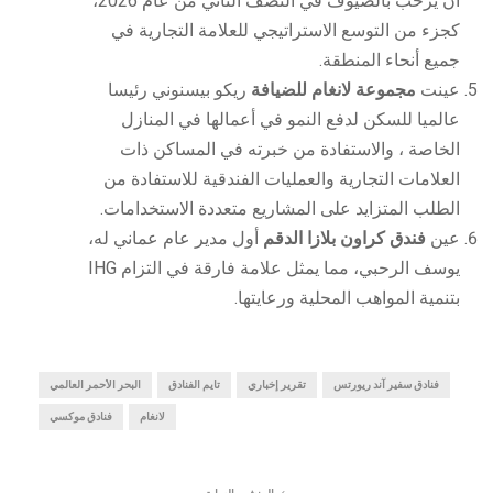
أن يرحب بالضيوف في النصف الثاني من عام 2026،
كجزء من التوسع الاستراتيجي للعلامة التجارية في
جميع أنحاء المنطقة.
عينت
مجموعة لانغام للضيافة
ريكو بيسنوني رئيسا
عالميا للسكن لدفع النمو في أعمالها في المنازل
الخاصة ، والاستفادة من خبرته في المساكن ذات
العلامات التجارية والعمليات الفندقية للاستفادة من
الطلب المتزايد على المشاريع متعددة الاستخدامات.
عين
فندق كراون بلازا الدقم
أول مدير عام عماني له،
يوسف الرحبي، مما يمثل علامة فارقة في التزام IHG
بتنمية المواهب المحلية ورعايتها.
فنادق سفير آند ريورتس
تقرير إخباري
تايم الفنادق
البحر الأحمر العالمي
لانغام
فنادق موكسي