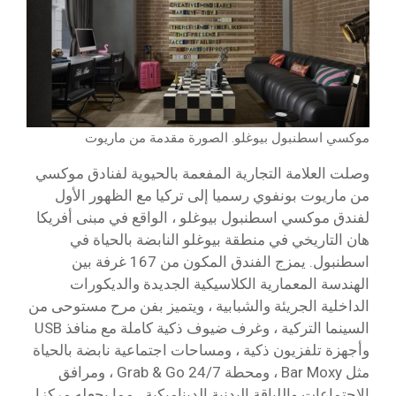
موكسي اسطنبول بيوغلو. الصورة مقدمة من ماريوت
وصلت العلامة التجارية المفعمة بالحيوية لفنادق موكسي
من ماريوت بونفوي رسميا إلى تركيا مع الظهور الأول
لفندق موكسي اسطنبول بيوغلو ، الواقع في مبنى أفريكا
هان التاريخي في منطقة بيوغلو النابضة بالحياة في
اسطنبول. يمزج الفندق المكون من 167 غرفة بين
الهندسة المعمارية الكلاسيكية الجديدة والديكورات
الداخلية الجريئة والشبابية ، ويتميز بفن مرح مستوحى من
السينما التركية ، وغرف ضيوف ذكية كاملة مع منافذ USB
وأجهزة تلفزيون ذكية ، ومساحات اجتماعية نابضة بالحياة
مثل Bar Moxy ، ومحطة Grab & Go 24/7 ، ومرافق
الاجتماعات واللياقة البدنية الديناميكية ، مما يجعله مركزا