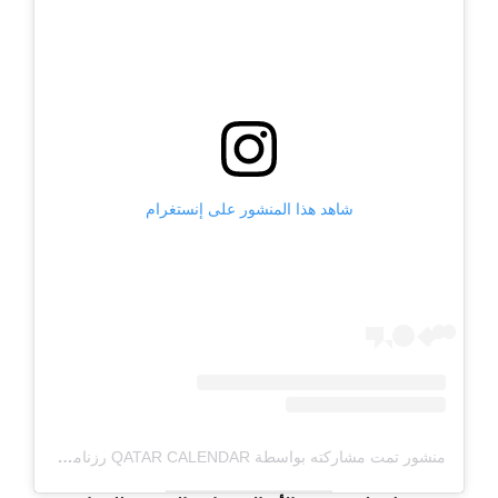
شاهد هذا المنشور على إنستغرام
منشور تمت مشاركته بواسطة QATAR CALENDAR رزنامة قطر (@QATARCALENDAR)