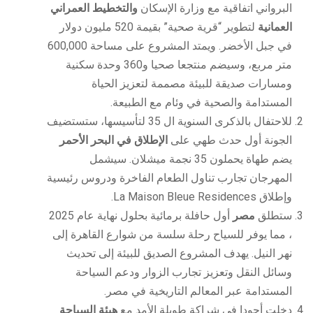
البرواني اتفاقية مع وزارة الإسكان
والتخطيط العمراني
العمانية
لتطوير “قرية صحية” بقيمة 520 مليون دولار
في جبل الأخضر. ويمتد المشروع على مساحة 600,000
متر مربع، وسيضم منتجعا صحيا و360 وحدة سكنية
ومسارات صديقة للبيئة مصممة لتعزيز الحياة
المستدامة والصحية في وئام مع الطبيعة.
للاحتفال بالذكرى السنوية ال 35 لتأسيسها، ستستضيف
الجونة أول حدث طهي على
الإطلاق في البحر الأحمر
يضم طهاة يحملون 35 نجمة ميشلان. سيشمل
المهرجان تجارب تناول الطعام الفاخرة ودروس رئيسية
وإطلاق La Maison Bleue Residences.
ستطلق
مصر
أول حافلة برمائية بحلول نهاية عام 2025
، مما يوفر للسياح رحلة سلسة من شوارع القاهرة إلى
نهر النيل. يهدف المشروع الصديق للبيئة إلى تحديث
وسائل النقل وتعزيز تجارب الزوار ودعم السياحة
المستدامة عبر المعالم التاريخية في مصر.
دخلت أجودا في شراكة طويلة الأمد مع
هيئة السياحة