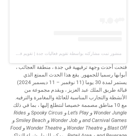
منشور تمت مشاركته بواسطة تقويم فعاليات جدة | تقويم فعاليات جدة (@JED.CALENDAR)
فتحت أحدث وجهة ترفيهية في جدة ، منطقة العجائب ،
أبوابها رسميا للجمهور. يقع هذا الحدث الممتع الذي
يستمر لمدة 30 يوما (11 نوفمبر – 11 ديسمبر 2024)
قبالة طريق الملك عبد العزيز ، ويقدم مجموعة من
الأنشطة والتجارب المناسبة للعائلة والمغامرة والترفيه.
مع 10 مناطق مصممة خصيصا لنتطلع إليها ، بما في ذلك
Wonder Jungle و Let’s Play و Spooky Circus و Rides
and Carnival Games و Wonder Job و Smiley Beach و
Blast Off و Wonder Theatre و Wonder Theatre و Food
and Beverage و Retail Area
، يمكن للزوار شراء التذاكر