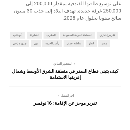
على توسيع طاقتها الفندقية بمقدار 200,000 إلى
250,000 غرفة جديدة. تهدف البلاد إلى جذب 30 مليون
سائح سنويا بحلول عام 2028.
تقرير إخباري
المملكة العربية السعودية
المغرب
الشارقة
أبو ظبي
مصر
قطر
سلطنة عمان
رأس الخيمة
دبي
جزيرة ياس
المنشور السابق
كيف يتبنى قطاع السفر في منطقة الشرق الأوسط وشمال
إفريقيا الاستدامة
آخر المقبل
تقرير موجز عن الإقامة: 16 نوفمبر