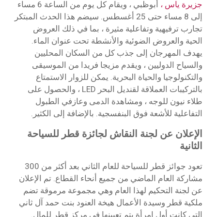
جزيرة ياس ،
أبوظبي ، ويقام كل يوم من الساعة 6 مساء
إلى 8 مساء حتى 25 أغسطس. سيضم هذا الحدث المبتكر
تجارب ترفيهية وتفاعلية مثيرة ، بما في ذلك العروض
الحية والعروض الضوئية والأنشطة تحت عنوان الماء.
يهدف المهرجان إلى جذب كل من السكان المحليين
والسياح الدوليين ، ويقدم مزيجا فريدا من الموسيقى
والتكنولوجيا والحياة البحرية. يمكن للزوار الاستمتاع
بالتركيبات العملاقة لقنديل البحر LED ، والحصول على
طلاء نيون للوجه ، ومشاهدة الدمى وعازفي الطبول
التفاعلية للأشعة فوق البنفسجية. بالإضافة إلى الكثير.
الإعلان عن لجنة النقاش لجائزة قطر للسياحة
الثانية
تعود جوائز قطر للسياحة للعام الثاني بعد أكثر من 300
مشاركة العام الماضي من جميع أنحاء القطاع. تم الإعلان
عن لجنة التحكيم لهذا العام وهي مجموعة مرموقة تضم
ملكية قطر وسيدة الأعمال هيخة العنود بنت حمد آل ثاني
التي كانت أول امرأة يتم تعيينها في مركز قطر للمال.