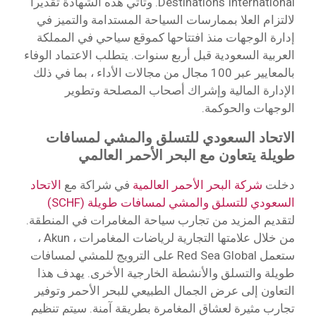
Destinations International. وتأتي هذه الشهادة تقديرا
لالتزام العلا بممارسات السياحة المستدامة والتميز في
إدارة الوجهات منذ افتتاحها كموقع سياحي في المملكة
العربية السعودية قبل أربع سنوات. يتطلب الاعتماد الوفاء
بالمعايير عبر 100 مجال من مجالات الأداء ، بما في ذلك
الإدارة المالية وإشراك أصحاب المصلحة وتطوير
الوجهات والحوكمة.
الاتحاد السعودي للتسلق والمشي لمسافات
طويلة يتعاون مع البحر الأحمر العالمي
دخلت
شركة البحر الأحمر العالمية
في شراكة مع
الاتحاد
السعودي للتسلق والمشي لمسافات طويلة (SCHF)
لتقديم المزيد من تجارب سياحة المغامرات في المنطقة.
من خلال علامتها التجارية لرياضات المغامرات ، Akun ،
ستعمل Red Sea Global على الترويج للمشي لمسافات
طويلة والتسلق والأنشطة الخارجية الأخرى. يهدف هذا
التعاون إلى عرض الجمال الطبيعي للبحر الأحمر وتوفير
تجارب مثيرة لعشاق المغامرة بطريقة آمنة. سيتم تنظيم