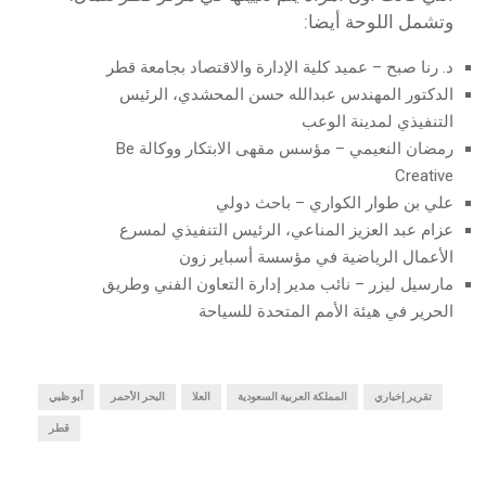
وتشمل اللوحة أيضا:
د. رنا صبح – عميد كلية الإدارة والاقتصاد بجامعة قطر
الدكتور المهندس عبدالله حسن المحشدي، الرئيس
التنفيذي لمدينة الوعب
رمضان النعيمي – مؤسس مقهى الابتكار ووكالة Be
Creative
علي بن طوار الكواري – باحث دولي
عزام عبد العزيز المناعي، الرئيس التنفيذي لمسرع
الأعمال الرياضية في مؤسسة أسباير زون
مارسيل ليزر – نائب مدير إدارة التعاون الفني وطريق
الحرير في هيئة الأمم المتحدة للسياحة
تقرير إخباري
المملكة العربية السعودية
العلا
البحر الأحمر
أبو ظبي
قطر