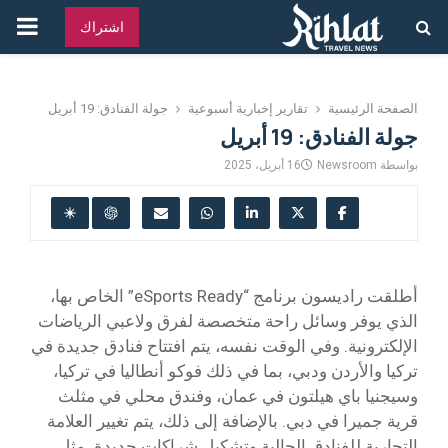
القائ
اشتراك
الرئ
الصفحة الرئيسية
تقارير إخبارية أسبوعية
جولة الفنادق: 19 أبريل
جولة الفنادق: 19 أبريل
بواسطة
Newsroom
16 أبريل، 2025
أطلقت راديسون برنامج “eSports Ready” الخاص بها،
الذي يوفر وسائل راحة متخصصة لفرق ولاعبي الرياضات
الإلكترونية. وفي الوقت نفسه، يتم افتتاح فنادق جديدة في
تركيا والأردن ودبي، بما في ذلك فوكو أنطاليا في تركيا،
وسيجنيا باي هيلتون في عمان، وفندق محلي في مثلث
قرية جميرا في دبي. بالإضافة إلى ذلك، يتم تغيير العلامة
التجارية للفنادق الحالية وتشكيل شراكات جديدة، مثل