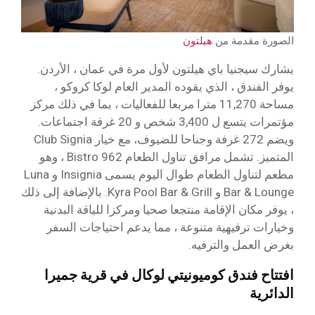
الصورة مقدمة من
هيلتون
يشارك سيجنيا باي هيلتون لأول مرة في عمان ، الأردن.
يوفر الفندق ، الذي يقوده المدير العام لوكا كروكو ،
مساحة 11,270 مترا مربعا للفعاليات ، بما في ذلك مركز
مؤتمرات يتسع ل 3,400 شخص و 20 غرفة اجتماعات.
ويضم 272 غرفة وجناحا للضيوف، مع خيار Club Signia
المتميز. تشمل مرافق تناول الطعام 962 Bistro ، وهو
مطعم لتناول الطعام طوال اليوم يسمى Insignia و Luna
Bar & Lounge و Kyra Pool Bar & Grill. بالإضافة إلى ذلك
، يوفر مكان الإقامة منتجعا صحيا ومركزا للياقة البدنية
وخيارات ترفيهية متنوعة ، مما يدعم احتياجات السفر
بغرض العمل والترفيه.
افتتاح فندق كوميونيتي لوكال في قرية جميرا
الدائرية