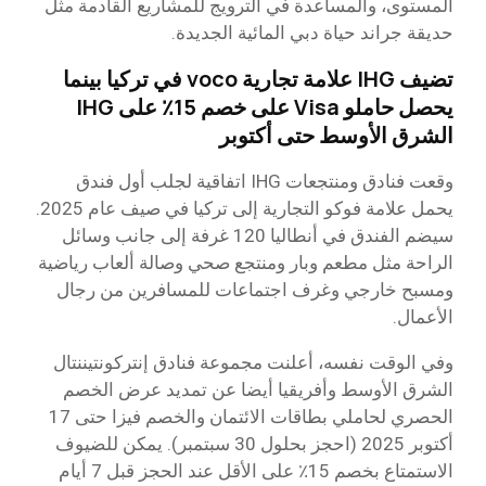
المستوى، والمساعدة في الترويج للمشاريع القادمة مثل
حديقة جراند حياة دبي المائية الجديدة.
تضيف IHG علامة تجارية voco في تركيا بينما
يحصل حاملو Visa على خصم 15٪ على IHG
الشرق الأوسط حتى أكتوبر
وقعت فنادق ومنتجعات IHG اتفاقية لجلب أول فندق
يحمل علامة فوكو التجارية إلى تركيا في صيف عام 2025.
سيضم الفندق في أنطاليا 120 غرفة إلى جانب وسائل
الراحة مثل مطعم وبار ومنتجع صحي وصالة ألعاب رياضية
ومسبح خارجي وغرف اجتماعات للمسافرين من رجال
الأعمال.
وفي الوقت نفسه، أعلنت مجموعة فنادق إنتركونتيننتال
الشرق الأوسط وأفريقيا أيضا عن تمديد عرض الخصم
الحصري لحاملي بطاقات الائتمان والخصم فيزا حتى 17
أكتوبر 2025 (احجز بحلول 30 سبتمبر). يمكن للضيوف
الاستمتاع بخصم 15٪ على الأقل عند الحجز قبل 7 أيام