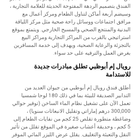
الفندق بتصميم الردهة المفتوحة الحديثة للعلامة التجارية ،
وسيضم أربعة أماكن لتناول الطعام ومركز أعمال مع
مرافق اجتماعات ووسائل راحة صحية مثل مركز اللياقة
البدنية والمنتجع الصحي والمسبح الخارجي. ويتمتع بموقع
استراتيجي بالقرب من المراكز التجارية ومراكز البيع
بالتجزئة والرعاية الصحية، ويهدف إلى خدمة المسافرين
بغرض العمل والترفيه على حد سواء.
رويال إم أبوظبي تطلق مبادرات جديدة
للاستدامة
أطلق فندق رويال إم أبوظبي من جيوان العديد من
التدابير الصديقة للبيئة بما في ذلك 180 لوحا شمسيا
تعمل الآن على تشغيل نظام الماء الساخن (توفير حوالي
300,000 درهم إماراتي وتقليل الانبعاثات سنويا) ،
وضاغطة متطورة تقلص 25 كجم من نفايات الطعام إلى
5 كجم ، وحديقة أعشاب صغيرة في الموقع تقلل من تأثير
النقل والتعبئة والتغليف. يقلل عرض الليزر المائي الموفر