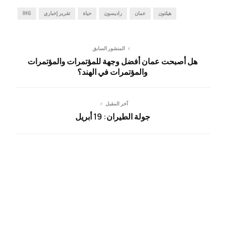
هيلتون
عمان
راديسون
حياة
تقرير إخباري
IHG
المنشور السابق
هل أصبحت عمان أفضل وجهة للمؤتمرات والمؤتمرات
والمؤتمرات في الهند؟
آخر المقبل
جولة الطيران: 19 أبريل