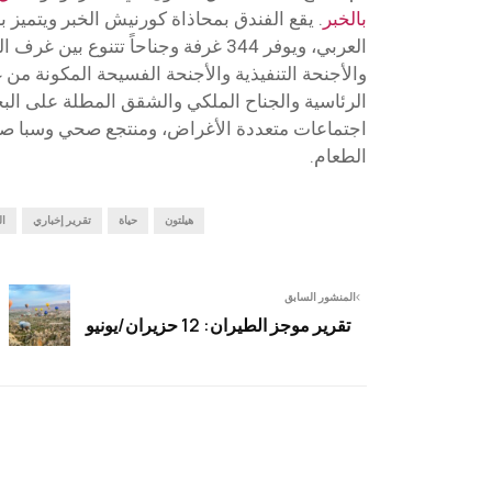
بالخبر
. يقع الفندق بمحاذاة كورنيش الخبر ويتميز ب
العربي، ويوفر 344 غرفة وجناحاً تتنوع بين 
والأجنحة التنفيذية والأجنحة الفسيحة المكونة من 
اجتماعات متعددة الأغراض، ومنتجع صحي وسبا صح
الطعام.
هيلتون
حياة
تقرير إخباري
ال
المنشور السابق
تقرير موجز الطيران: 12 حزيران/يونيو