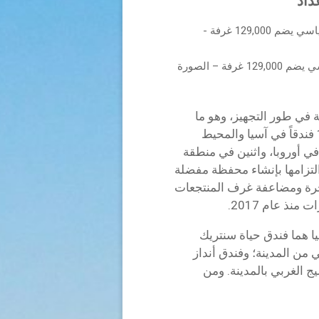
استمرار زخم النمو في حياة مع خط أنابيب عالمي قياسي يضم 129,000 غرفة – الصورة
غرفة فندقية في طور التجهيز، وهو ما
يمثل نمواً بنسبة 85% منذ عام 2017. مع وجود 11 فندقاً في آسيا والمحيط
في أوروبا، واثنين في منطقة
لتزامها بإنشاء محفظة مفضلة
خرة ومضاعفة غرف المنتجعات
ذ عام 2017.
 هما فندق حياة سنتريك
 الخليج الغربي بالمدينة. ومن