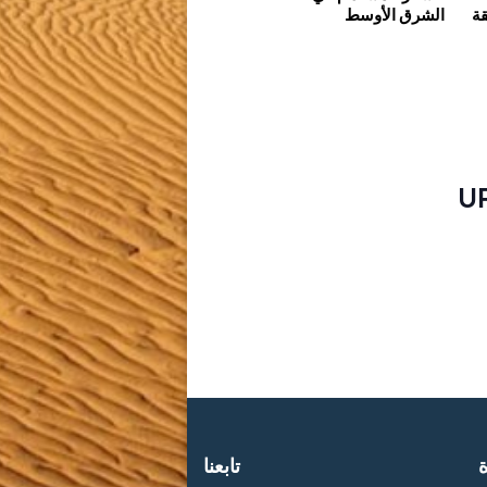
قة
الشرق الأوسط
U
ة
تابعنا