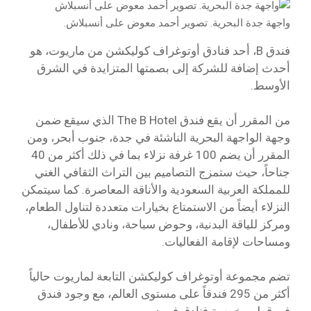
واجهة جدة البحرية. تصوير أحمد معوض على أنسبلاش.
فندق B، أحد فنادق أوتوغراف كوليكشن من ماريوت، هو
أحدث إضافة للشركة إلى بصمتها المتزايدة في الشرق
الأوسط.
من المقرر أن يقع فندق The B Hotel الذي سيقع ضمن
وجهة الواجهة البحرية الناشئة في جدة، جنوب أبحر، ومن
المقرر أن يضم 100 غرفة نزلاء بما في ذلك أكثر من 40
جناحاً، حيث ستمزج التصاميم بين التراث الثقافي الغني
للمملكة العربية السعودية والأناقة المعاصرة. كما سيتمكن
النزلاء أيضاً من الاستمتاع بخيارات متعددة لتناول الطعام،
ومركز للياقة البدنية، وحوض سباحة، ونادي للأطفال،
ومساحات لإقامة الفعاليات.
تضم مجموعة أوتوغراف كوليكشن التابعة لماريوت حالياً
أكثر من 295 فندقاً على مستوى العالم، مع وجود فندق
في قطر وخمسة فنادق في دبي.