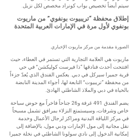
سيتم أيضاً تخصيص بواب كونراد مخصص لكل نزيل.
إطلاق محفظة “تريبيوت بونفوي” من ماريوت
بونفوي لأول مرة في الإمارات العربية المتحدة
الصورة مقدمة من مركز ماريوت الإخباري.
ماريوت هي العلامة التجارية التي تستمر في العطاء، حيث
افتتحت أحدث فنادقها “ذا فيرست كوليكشن” في حي
قرية جميرا سيركل في دبي. يعكس الفندق الذي يُعدّ جزءاً
من محفظة “تريبيوت” التابعة لها، أجواء المدينة النابضة
بالحياة في دبي والملاذ الشاطئي الهادئ.
يضم الفندق 491 غرفة و26 جناحاً فاخراً مع حوض سباحة
خاص وشرفات، وسيستمتع النزلاء بمرافق تشمل مسبحاً
في مركز اللياقة البدنية ومراكز لرجال الأعمال وخدمة
نقل مجانية إلى مول الإمارات ودبي مول، بالإضافة إلى
إمكانية الدخول إلى نادي سولونا الشاطئي في نخلة جميرا