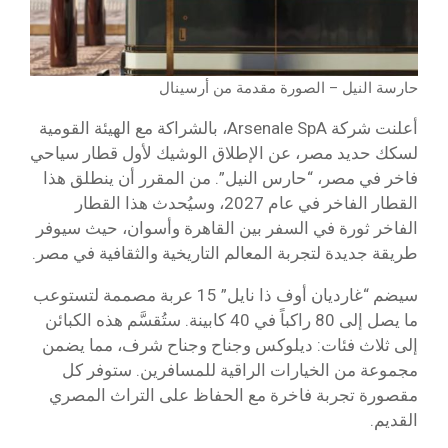
حارسة النيل – الصورة مقدمة من أرسينال
أعلنت شركة Arsenale SpA، بالشراكة مع الهيئة القومية
لسكك حديد مصر، عن الإطلاق الوشيك لأول قطار سياحي
فاخر في مصر، “حارس النيل”. من المقرر أن ينطلق هذا
القطار الفاخر في عام 2027، وسيُحدث هذا القطار
الفاخر ثورة في السفر بين القاهرة وأسوان، حيث سيوفر
طريقة جديدة لتجربة المعالم التاريخية والثقافية في مصر.
سيضم “غارديان أوف ذا نايل” 15 عربة مصممة لتستوعب
ما يصل إلى 80 راكباً في 40 كابينة. ستُقسَّم هذه الكبائن
إلى ثلاث فئات: ديلوكس وجناح وجناح شرف، مما يضمن
مجموعة من الخيارات الراقية للمسافرين. ستوفر كل
مقصورة تجربة فاخرة مع الحفاظ على التراث المصري
القديم.