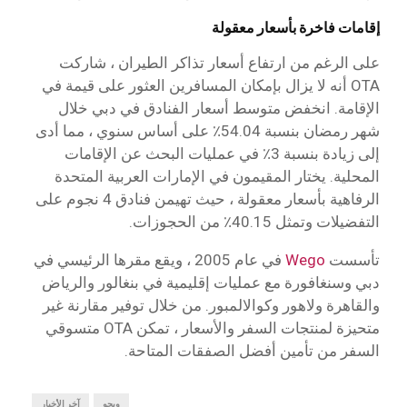
إقامات فاخرة بأسعار معقولة
على الرغم من ارتفاع أسعار تذاكر الطيران ، شاركت
OTA أنه لا يزال بإمكان المسافرين العثور على قيمة في
الإقامة. انخفض متوسط أسعار الفنادق في دبي خلال
شهر رمضان بنسبة 54.04٪ على أساس سنوي ، مما أدى
إلى زيادة بنسبة 3٪ في عمليات البحث عن الإقامات
المحلية. يختار المقيمون في الإمارات العربية المتحدة
الرفاهية بأسعار معقولة ، حيث تهيمن فنادق 4 نجوم على
التفضيلات وتمثل 40.15٪ من الحجوزات.
تأسست
Wego
في عام 2005 ، ويقع مقرها الرئيسي في
دبي وسنغافورة مع عمليات إقليمية في بنغالور والرياض
والقاهرة ولاهور وكوالالمبور. من خلال توفير مقارنة غير
متحيزة لمنتجات السفر والأسعار ، تمكن OTA متسوقي
السفر من تأمين أفضل الصفقات المتاحة.
ويجو
آخر الأخبار