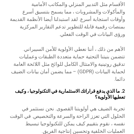
الأقسام مثل التدبير المنزلي والمكاتب الأمامية
والمأكولات والمشروبات ، مما يسمح بتنسيق أسرع
وأوقات استجابة أسرع. لقد استبدلنا أيضا الأنظمة القديمة
بمنصات رقمية قابلة للتطوير تدعم التقارير المركزية
ورؤى البيانات في الوقت الفعلي.
الأهم من ذلك ، أننا نعطي الأولوية للأمن السيبراني.
تتضمن بنيتنا التحتية حماية متعددة الطبقات وعمليات
تدقيق روتينية والامتثال الكامل للوائح مثل اللائحة العامة
لحماية البيانات (GDPR) – مما يضمن أمان بيانات الضيف
دائما.
2. ما الذي يدفع قراراتك الاستثمارية في التكنولوجيا ، وكيف
تعطيها الأولوية؟
تجربة الضيف هي أولويتنا القصوى. نحن نستثمر في
الحلول التي تعزز الراحة والسرعة والتخصيص. في الوقت
نفسه ، نقوم بتقييم كيف يمكن للتكنولوجيا تبسيط
العمليات الخلفية وتحسين إنتاجية الفريق.