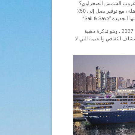
ر وغروب الشمس الصحراوي؟
أسقطت شركة Celestyal Cruises للتو صفقة مذهلة ، مع توفير يصل إلى 50٪
Sail & Save”.
يمتد العرض عبر الإبحار بين سبتمبر 2025 ومارس 2027 ، وهو تذكرة ذهبية
اف الثقافي والقيمة التي لا