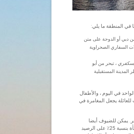
في المنطقة ما يلي:
 من دبي أو الدوحة على متن
 برحلات السفاري الصحراوية
يسكفري
، تبحر من أبو
ن مناظر المدينة المستقبلية
 للشخص الواحد في اليوم ، والأطفال
اسب للعائلة يجعل المغامرة في
نصف السعر. يمكن للضيوف أيضا
الاستمتاع بإرجاع CelestyalPay ، والذي يمنح مكافأة بنسبة 25٪ على الرصيد