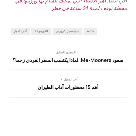
اقرأ أيضا:
أهم الأشياء التي يمكنك القيام بها ورؤيتها في
محطة توقف لمدة 24 ساعة في قطر
شائعة
سيليستيال كروزس
الفورمولا 1
آخر الأخبار
المنشور السابق
صعود Me-Mooners: لماذا يكتسب السفر الفردي زخما؟
آخر المقبل
أهم 15 محظورات آداب الطيران