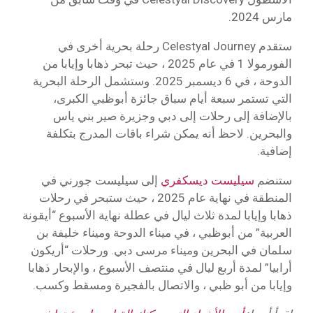
مارس 2024.
ستقدم Celestyal Journey رحلة بحرية أخرى في
الفورمولا 1 في عام 2025 ، حيث تبحر ذهابا وإيابا من
الدوحة ، في 6 ديسمبر 2025. وستشمل الرحلة البحرية
التي تستمر سبعة أيام سباق جائزة أبوظبي الكبرى،
بالإضافة إلى رحلات إلى دبي وجزيرة صير بني ياس
والبحرين. لاحظ أنه يمكن شراء باقات المدرج بتكلفة
إضافية.
ستنضم
سيليست ديسكفري
إلى سيليست جورني في
المنطقة في نهاية عام 2025 ، حيث ستبحر في رحلات
ذهابا وإيابا لمدة ثلاث ليال في عطلة نهاية الأسبوع “أيقونة
العربية” من أبوظبي ، في ميناء الدوحة وميناء خليفة بن
سلمان في البحرين وميناء مرسى دبي. ورحلات “أريكون
أرابيا” لمدة أربع ليال في منتصف الأسبوع ، والإبحار ذهابا
وإيابا من أبو ظبي ، والاتصال بالفجيرة ومسقط وكسب.