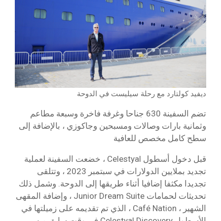
ديفيد كولتارد مع رحلة سيليست في الدوحة
تضم السفينة 630 جناحا وغرفة فاخرة وسبعة مطاعم
وثمانية بارات وصالات ومسبحين وجاكوزي ، بالإضافة إلى
سطح كامل مخصص للعافية
قبل دخول أسطول Celestyal ، خضعت السفينة لعملية
تجديد بملايين الدولارات في سبتمبر 2023 ، وتتلقى
تجديدا مكثفا إضافيا أثناء طريقها إلى الدوحة. وشمل ذلك
تحديثات لحمامات Junior Dream Suite ، وإضافة المقهى
الشهير ، Café Nation ، الذي تم تقديمه على زميلتها في
الأسطول Celestyal Discovery في وقت سابق من