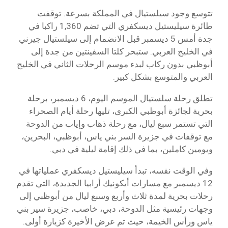
تتوسع وجود سيلستيال في المملكة بسرعة. توقفت
طائرة سيليستيل ديسكفري التي تضم 1,360 راكبا في
جدة أمس 5 ديسمبر قبل الانضمام إلى سيلستيال جيرني
في الخليج العربي. ستبحر كلتا السفينتين من جدة إلى
أبوظبي بدون ركاب لبدء موسم الرحلات الثاني في الخليج
العربي والمتوسع بشكل كبير.
تطلق رحلة سلستيال الموسم اليوم، 6 ديسمبر، برحلة
بحرية لجائزة أبوظبي الكبرى، تليها رحلة أيام الصحراء
التي تستمر سبع ليال، مع رحلة ذهاب وإياب من الدوحة
مع توقفات في جزيرة السر بني ياس، أبوظبي، البحرين،
ويومين كاملين، بما في ذلك إقامة ليلية في دبي.
وفي الوقت نفسه، تبدأ سيليستيل ديسكفري عملياتها في
12 ديسمبر مع مسارات أيكونيك أرابيا الجديدة، التي تقدم
رحلات بحرية لمدة ثلاث وأربع وسبع ليال من أبوظبي إلى
وجهات رئيسية مثل الدوحة، دبي، خاصب، جزيرة سير بني
ياس ورأس الخيمة، حيث تم عرض الأخيرة كزيارة أولى.