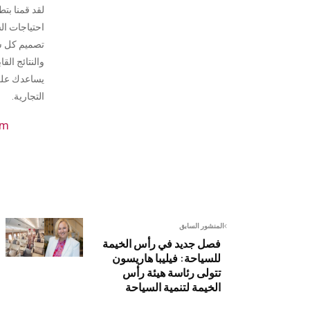
لقد قمنا بتط
احتياجات ال
تصميم كل ش
والنتائج الق
يساعدك على
التجارية.
om
المنشور السابق
فصل جديد في رأس الخيمة
للسياحة: فيليبا هاريسون
تتولى رئاسة هيئة رأس
الخيمة لتنمية السياحة