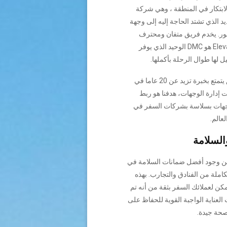
لابتكار في المنطقة ، وهي شركة
د الذي تشتد الحاجة إليه إلى وجهة
ور. يخدم فريق متفان ومحترف
ومبدع ، Elevate هو DMC الوحيد الذي يوفر
يل لها طوال الرحلة بأكملها.
بقيادة فريق يتمتع بخبرة تزيد عن 20 عاما في
 إدارة الوجهات، هدفنا هو ربط
هات بسلاسة بشركات السفر في
لعالم.
السلامة
من وجود أفضل ضمانات السلامة في
كاملة من الفنادق والتجارب. بهذه
مكن لعملائك السفر بثقة من أنه تم
 العناية الواجبة القوية للحفاظ على
صحة جيدة.