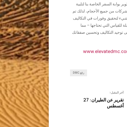
وير بوابة السفر الخاصة بنا لتلبية
شركات من جميع الأحجام، لذلك تم
يء لتحقيق وفورات في التكاليف
ابلة للقياس التي تحتاجها – مما
 توحيد التكاليف وتحسين صفقاتك
www.elevatedmc.c
رفع DMC
آخر المقبل
تقرير عن الطيران: 27
أغسطس