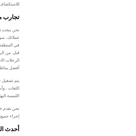
للاستكشاف.
تجارب مح
نحن نبحث دا
عملائك، سوا
في المنطقة 
قبل. من الر
الرحلات الا
أفضل مناطق 
يتم تشغيل ج
اللغات ، وأ
اللمسة النهائ
نحن نقدم خ
إجراء جميع 
أحدث الت