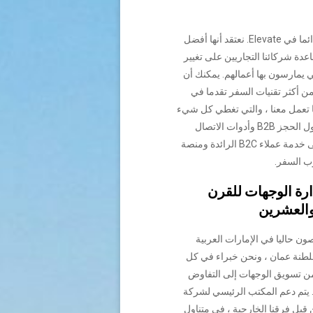
نحن نبتكر دائما في Elevate. نعتقد أنها أفضل
دة شركائنا التجاريين على تغيير
ي يمارسون بها أعمالهم. يمكنك أن
من أكثر تقنيات السفر تقدما في
ا تعمل معنا ، والتي تغطي كل شيء
بدءا من حلول الحجز B2B وأدوات الاتصال
المحسنة إلى خدمة عملاء B2C الرائدة ومنصة
ب السفر.
رة الوجهات للقرن
والعشرين
 حاليا في الإمارات العربية
لطنة عمان ، ونحن خبراء في كل
ن تسويق الوجهات إلى التفاوض
 يتم دعم المكتب الرئيسي لشركة
Ele من قبل فرقنا الخارجية ، في متناول