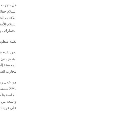
هل حجزت خد
استلام حقائب
اللافتات الخ
استلام الأمت
الجمارك ، 
تقنية متطور
نحن نقدم بع
لتجارب السف
من خلال ربط
XML بسي
الخاصة بنا
واسعة من ال
على فريقك 