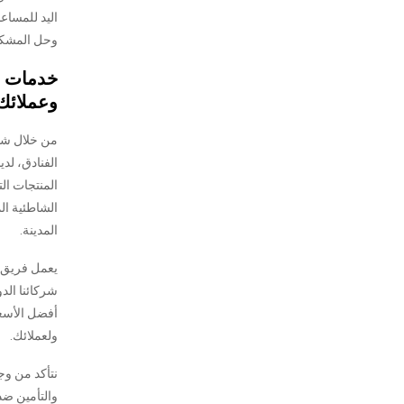
اليد للمساع
وحل المشكل
خدمات ف
وعملائك
من خلال شبك
الفنادق، لدي
المنتجات ال
الشاطئية ال
المدينة.
يعمل فريق م
شركائنا الد
أفضل الأسعا
ولعملائك.
نتأكد من و
والتأمين ضد