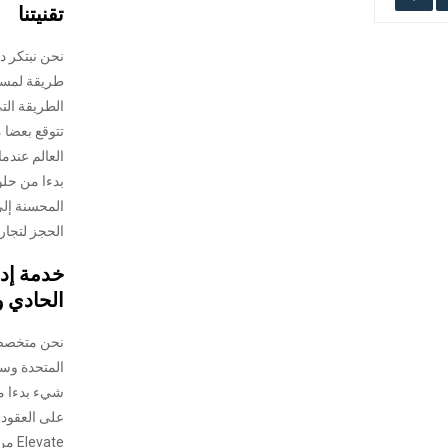
تقنيتنا
طريقة لمساع
الطريقة الت
تتوقع بعضا 
العالم عندم
الحجز لتجار
خدمة إدا
الحادي 
نحن متخصصون
المتحدة وس
شيء بدءا م
على العقود.
vate