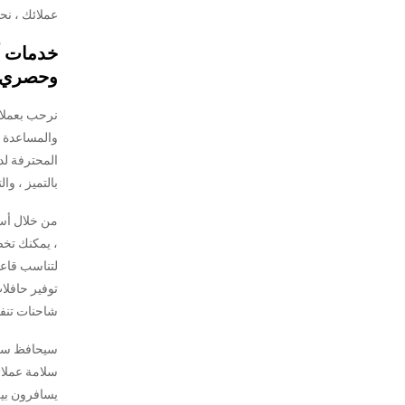
عملائك ، ن
خدمات أ
وحصري
نرحب بعملا
والمساعدة م
المحترفة لد
بالتميز ، وال
من خلال أسط
، يمكنك تخ
لتناسب قاع
توفير حافلا
شاحنات تنفيذ
سيحافظ سائق
سلامة عملائ
يسافرون بين