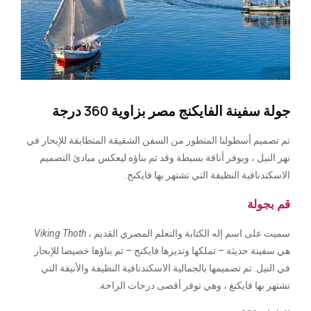
جولة سفينة الفايكنج مصر بزاوية 360 درجة
تم تصميم أسطولنا المتطور من السفن الشقيقة المتطابقة للإبحار في
نهر النيل ، ويوفر أناقة بسيطة وقد تم بناؤه ليعكس مبادئ التصميم
الاسكندنافية النظيفة التي تشتهر بها فايكنج.
قم بجولة
سميت على اسم إله الكتابة والتعلم المصري القديم ،
Viking Thoth
هي سفينة حديثة – تملكها وتديرها فايكنج – تم بناؤها خصيصا للإبحار
في النيل. تم تصميمها بالجمالية الاسكندنافية النظيفة والأنيقة التي
تشتهر بها فايكنغ ، وهي توفر أقصى درجات الراحة.