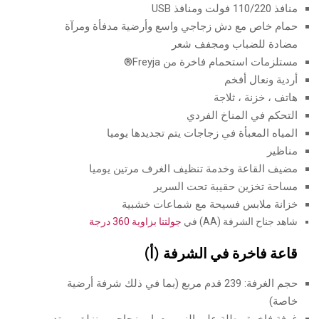
منافذ 110/220 فولت ومنافذ USB
حمام خاص مع دش زجاجي واسع وأرضية مدفأة ومرآة
مضادة للضباب ومجفف شعر
مستلزمات استحمام فاخرة من Freyja®
أردية ونعال أفخم
هاتف ، خزنة ، ثلاجة
التحكم في المناخ الفردي
المياه المعبأة في زجاجات يتم تجديدها يوميا
مناظير
مضيف القاعة وخدمة تنظيف الغرف مرتين يوميا
مساحة تخزين حقيبة تحت السرير
خزانة ملابس فسيحة مع شماعات خشبية
شاهد جناح الشرفة (AA) في
جولتنا بزاوية 360 درجة
قاعة فاخرة في الشرفة (أ)
حجم الغرفة: 239 قدم مربع (بما في ذلك شرفة أرضية
خاصة)
غرفة فاخرة مطلة على النهر مع باب زجاجي منزلق ممتد