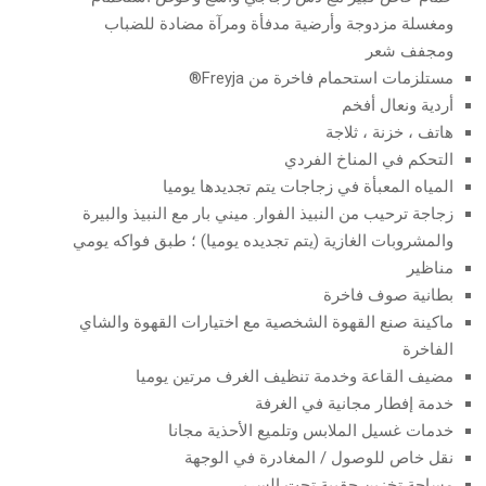
ومغسلة مزدوجة وأرضية مدفأة ومرآة مضادة للضباب
ومجفف شعر
مستلزمات استحمام فاخرة من Freyja®
أردية ونعال أفخم
هاتف ، خزنة ، ثلاجة
التحكم في المناخ الفردي
المياه المعبأة في زجاجات يتم تجديدها يوميا
زجاجة ترحيب من النبيذ الفوار. ميني بار مع النبيذ والبيرة
والمشروبات الغازية (يتم تجديده يوميا) ؛ طبق فواكه يومي
مناظير
بطانية صوف فاخرة
ماكينة صنع القهوة الشخصية مع اختيارات القهوة والشاي
الفاخرة
مضيف القاعة وخدمة تنظيف الغرف مرتين يوميا
خدمة إفطار مجانية في الغرفة
خدمات غسيل الملابس وتلميع الأحذية مجانا
نقل خاص للوصول / المغادرة في الوجهة
مساحة تخزين حقيبة تحت السرير