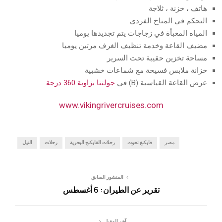
هاتف ، خزنة ، ثلاجة
التحكم في المناخ الفردي
المياه المعبأة في زجاجات يتم تجديدها يوميا
مضيف القاعة وخدمة تنظيف الغرف مرتين يوميا
مساحة تخزين حقيبة تحت السرير
خزانة ملابس فسيحة مع شماعات خشبية
عرض القاعة القياسية (B) في
جولتنا بزاوية 360 درجة
www.vikingrivercruises.com
مصر
فايكنغ تحوت
رحلات الفايكنج البحرية
رحلات
النيل
المنشور السابق
تقرير عن الطيران: 6 أغسطس
آخر المقبل