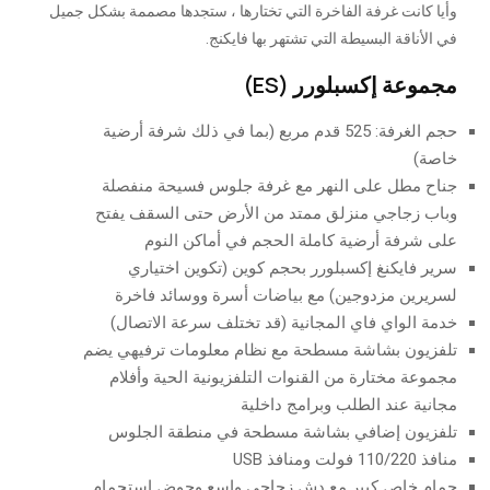
وأيا كانت غرفة الفاخرة التي تختارها ، ستجدها مصممة بشكل جميل
في الأناقة البسيطة التي تشتهر بها فايكنج.
مجموعة إكسبلورر (ES)
حجم الغرفة: 525 قدم مربع (بما في ذلك شرفة أرضية
خاصة)
جناح مطل على النهر مع غرفة جلوس فسيحة منفصلة
وباب زجاجي منزلق ممتد من الأرض حتى السقف يفتح
على شرفة أرضية كاملة الحجم في أماكن النوم
سرير فايكنغ إكسبلورر بحجم كوين (تكوين اختياري
لسريرين مزدوجين) مع بياضات أسرة ووسائد فاخرة
خدمة الواي فاي المجانية (قد تختلف سرعة الاتصال)
تلفزيون بشاشة مسطحة مع نظام معلومات ترفيهي يضم
مجموعة مختارة من القنوات التلفزيونية الحية وأفلام
مجانية عند الطلب وبرامج داخلية
تلفزيون إضافي بشاشة مسطحة في منطقة الجلوس
منافذ 110/220 فولت ومنافذ USB
حمام خاص كبير مع دش زجاجي واسع وحوض استحمام