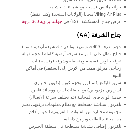
خزانة ملابس فسيحة مع شماعات خشبية
Viking Air Plus مجانا (الولايات المتحدة وكندا فقط)
عرض جناح المستكشف (ES) في
جولتنا بزاوية 360 درجة
جناح الشرفة (AA)
حجم الغرفة: 409 قدم مربع (بما في ذلك شرفة أرضية خاصة)
جناح مطل على النهر مع شرفة أرضية كاملة الحجم قبالة
غرفة جلوس فسيحة ومنفصلة وشرفة فرنسية (باب
زجاجي منزلق ممتد من الأرض إلى السقف) في أماكن
النوم
سرير فايكنغ إكسبلورر بحجم كوين (تكوين اختياري
لسريرين مزدوجين) مع بياضات أسرة ووسائد فاخرة
خدمة الواي فاي المجانية (قد تختلف سرعة الاتصال)
تلفزيون بشاشة مسطحة مع نظام معلومات ترفيهي يضم
مجموعة مختارة من القنوات التلفزيونية الحية وأفلام
مجانية عند الطلب وبرامج داخلية
تلفزيون إضافي بشاشة مسطحة في منطقة الجلوس