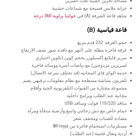
مساحة تخزين حقيبة تحت السرير
خزانة ملابس فسيحة مع شماعات خشبية
شاهد قاعة الشرفة (A) في
جولتنا بزاوية 360 درجة
قاعة قياسية (B)
حجم الغرفة: 232 قدم مربع
غرفة فاخرة مطلة على النهر مع نافذة صور نصف الارتفاع
سرير فايكنغ إكسبلورر بحجم كوين (تكوين اختياري
لسريرين مزدوجين) مع بياضات أسرة ووسائد فاخرة
خدمة الواي فاي المجانية (قد تختلف سرعة الاتصال)
تلفزيون بشاشة مسطحة مع نظام معلومات ترفيهي يضم
مجموعة مختارة من القنوات التلفزيونية الحية وأفلام
مجانية عند الطلب وبرامج داخلية
منافذ 110/220 فولت ومنافذ USB
حمام خاص مع دش زجاجي واسع وأرضية مدفأة ومرآة
مضادة للضباب ومجفف شعر
مستلزمات استحمام فاخرة من Freyja®
أردية ونعال فخمة (عند الطلب)