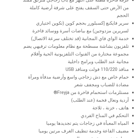
من الأرض حتى السقف يفتح على شرفة أرضية كاملة
الحجم
سرير فايكنغ إكسبلورر بحجم كوين (تكوين اختياري
لسريرين مزدوجين) مع بياضات أسرة ووسائد فاخرة
خدمة الواي فاي المجانية (قد تختلف سرعة الاتصال)
تلفزيون بشاشة مسطحة مع نظام معلومات ترفيهي يضم
مجموعة مختارة من القنوات التلفزيونية الحية وأفلام
مجانية عند الطلب وبرامج داخلية
منافذ 110/220 فولت ومنافذ USB
حمام خاص مع دش زجاجي واسع وأرضية مدفأة ومرآة
مضادة للضباب ومجفف شعر
مستلزمات استحمام فاخرة من Freyja®
أردية ونعال فخمة (عند الطلب)
هاتف ، خزنة ، ثلاجة
التحكم في المناخ الفردي
المياه المعبأة في زجاجات يتم تجديدها يوميا
مضيف القاعة وخدمة تنظيف الغرف مرتين يوميا