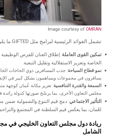
Image courtesy of
OMRAN
تشمل الفوائد الرئيسية لبرامج مثل GIFTED ما يلي:
تمكين القوى العاملة
: إطلاق العنان للفرص الوظيفية
الخاصة وتعزيز الاستقلالية وتقليل التبعية.
نمو قطاع السياحة
: جذب المسافرين ذوي الحاجات الخاص
يسافرون في مجموعات ويساهمون بشكل كبير في الإنف
السمعة والقدرة التنافسية
: تعزيز مكانة عُمان كوجهة م
مجلس التعاون الأخرى، بما يرسّخ صورتها كدولة رائدة ف
التأثير الاجتماعي
: دمج قيم التنوع والشمولية ضمن مس
لعُمان، بما يعكس قيم السلطنة في المجتمع والتراحم
ريادة دول مجلس التعاون الخليجي في مجا
الشامل