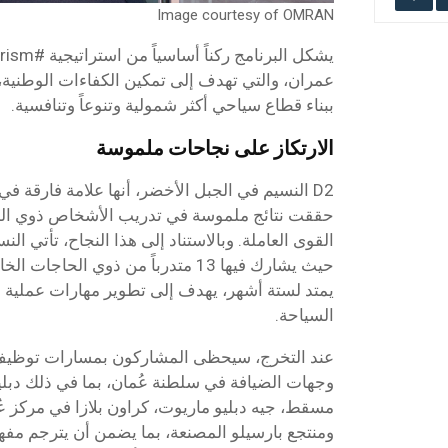
Image courtesy of OMRAN
عمران، والتي تهدف إلى تمكين الكفاءات الوطنية، 
ببناء قطاع سياحي أكثر شمولية وتنوعاً وتنافسية.
الارتكاز على نجاحات ملموسة
D2 النسيم في الجبل الأخضر، أنها علامة فارقة 
حققت نتائج ملموسة في تدريب الأشخاص ذوي الح
القوى العاملة. وبالاستناد إلى هذا النجاح، تأتي ال
حيث يشارك فيها 13 متدرباً من ذوي ال
يمتد لستة أشهر، يهدف إلى تطوير مهارات عملية ف
السياحة.
عند التخرج، سيحظى المشاركون بمسارات توظيف
وجهات الضيافة في سلطنة عُمان، بما في ذلك دبليو
مسقط، جيه دبليو ماريوت، كراون بلازا في مركز ع
ومنتجع بارسيلو المصنعة، بما يضمن أن يترجم مف