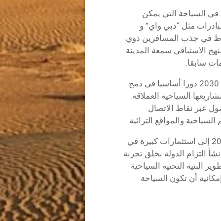
في السياحة التي يمكن
ادرات مثل “دبي واي” و
حوظ في جذب المسافرين ذوي
لنهج الاستباقي سمعة المدينة
ات سابقا.
في المملكة العربية السعودية، لعبت رؤية المملكة 2030 دورا أساسيا في دمج
اريعها السياحية العملاقة.
ول عبر نقاط الاتصال
السياحية والمواقع التراثية.
أدت استعدادات قطر لكأس العالم لكرة القدم 2022 إلى استثمارات كبيرة في
شأ التزام الدولة بخلق تجربة
ير البنية التحتية السياحية
مكانية أن تكون السياحة