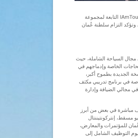
يشكل البرنامج ركناً أساسياً من استراتيجية #IAmTourism التابعة لمجموعة
وتؤكد التزام سلطنة عُمان
في مجال السياحة الشاملة، حيث
اجات الخاصة وإدماجهم في
نسخة الجديدة بطموح أكبر،
حاجات الخاصة في برنامج تدريبي مكثف
ي مجالي الضيافة وإدارة
 مباشرة في بعض من أبرز
 مسقط، إنتركونتيننتال
ُمان للمؤتمرات والمعارض،
هوم التوظيف الشامل إلى