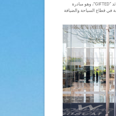
التنمية الاجتماعية، النسخة الثانية من برنامجها الرائد “GIFTED”، وهو مبادرة
ة في قطاع السياحة والضيافة