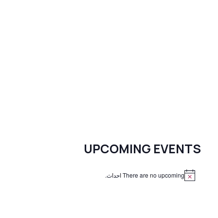
UPCOMING EVENTS
There are no upcoming احداث.
N
o
t
i
c
e