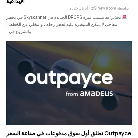
الإبداعية
بواسطة
Newsroom
12 أبريل، 2025
تحذير: قد تتسبب ميزة DROPS الجديدة في Skyscanner في تحفيز
مفاجئ لا يمكن السيطرة عليه لحجز رحلة ، والتخلي عن الخطط ،
والشروع في...
Outpayce تطلق أول سوق مدفوعات في صناعة السفر