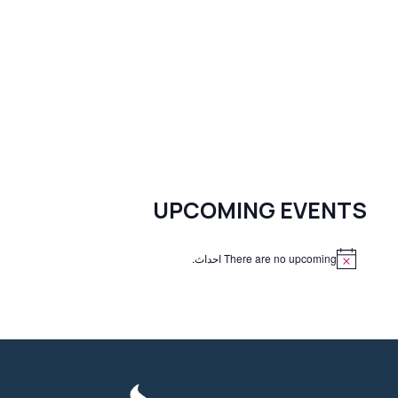
UPCOMING EVENTS
There are no upcoming احداث.
N
o
t
i
c
e