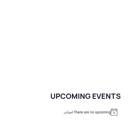
UPCOMING EVENTS
There are no upcoming احداث.
N
o
t
i