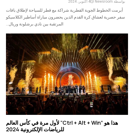
بواسطة
Newsroom
4 أكتوبر، 2024
أبرمت الخطوط الجوية القطرية شراكة مع قطر للسياحة لإطلاق باقات
سفر حصرية لعشاق كرة القدم الذين يحضرون مباراة أساطير الكلاسيكو
المرتقبة بين نادي برشلونة وريال...
هذا هو “Ctrl + Alt + Win” لأول مرة في كأس العالم
للرياضات الإلكترونية 2024