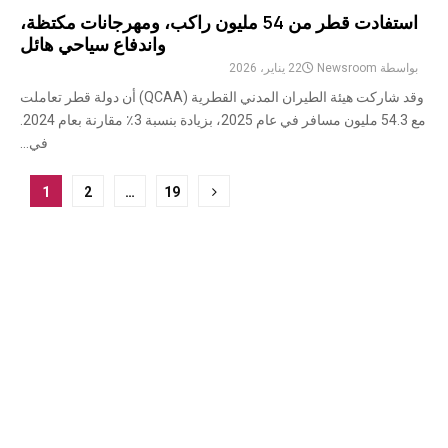
استفادت قطر من 54 مليون راكب، ومهرجانات مكتظة،
واندفاع سياحي هائل
بواسطة
Newsroom
22 يناير، 2026
وقد شاركت هيئة الطيران المدني القطرية (QCAA) أن دولة قطر تعاملت
مع 54.3 مليون مسافر في عام 2025، بزيادة بنسبة 3٪ مقارنة بعام 2024.
في...
ترقيم
1
2
…
19
صفحات
المشاركات