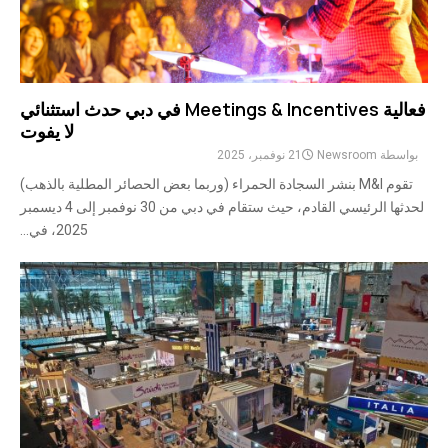
فعالية Meetings & Incentives في دبي حدث استثنائي
لا يفوت
بواسطة
Newsroom
21 نوفمبر، 2025
تقوم M&I بنشر السجادة الحمراء (وربما بعض الحصائر المطلية بالذهب)
لحدثها الرئيسي القادم، حيث ستقام في دبي من 30 نوفمبر إلى 4 ديسمبر
2025، في...