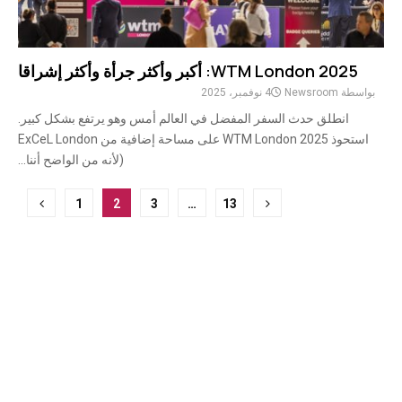
WTM London 2025: أكبر وأكثر جرأة وأكثر إشراقا
بواسطة
Newsroom
4 نوفمبر، 2025
انطلق حدث السفر المفضل في العالم أمس وهو يرتفع بشكل كبير.
استحوذ WTM London 2025 على مساحة إضافية من ExCeL London
(لأنه من الواضح أننا...
ترقيم
1
2
3
…
13
صفحات
المشاركات